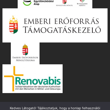
Kedves Látogató! Tájékoztatjuk, hogy a honlap felhasználói