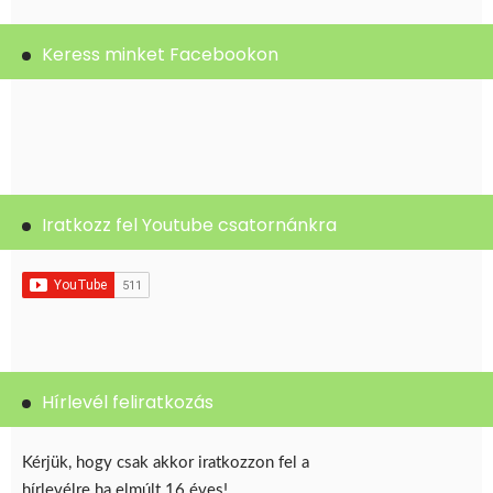
Keress minket Facebookon
Iratkozz fel Youtube csatornánkra
Hírlevél feliratkozás