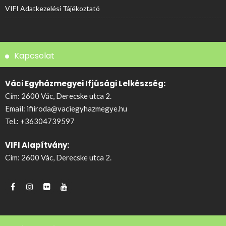
VIFI Adatkezelési Tájékoztató
Kapcsolat
Váci Egyházmegyei Ifjúsági Lelkészség:
Cím: 2600 Vác, Derecske utca 2.
Email:
ifiiroda@vaciegyhazmegye.hu
Tel.:
+36304739597
VIFI Alapítvány:
Cím: 2600 Vác, Derecske utca 2.