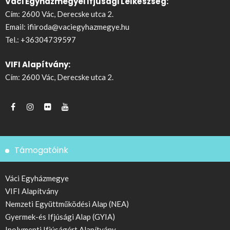
Váci Egyházmegyei Ifjúsági Lelkészség:
Cím: 2600 Vác, Derecske utca 2.
Email:
ifiiroda@vaciegyhazmegye.hu
Tel.:
+36304739597
VIFI Alapítvány:
Cím: 2600 Vác, Derecske utca 2.
Támogatóink
Váci Egyházmegye
VIFI Alapítvány
Nemzeti Együttműködési Alap (NEA)
Gyermek-és Ifjúsági Alap (GYIA)
Ipolymenti Ifjúságért Alapítvány