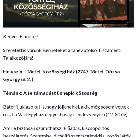
Kedves Fiatalok!
Szeretettel várunk Benneteket a tanév utolsó Tiszamenti
Találkozójára!
Helyszín:
Törtel, Közösségi ház (2747 Törtel, Dózsa
György út 2. )
Témánk:
A feltámadást ünneplő közösség
Bátorítjuk azokat is, hogy jöjjenek el, akik még sosem vettek
részt a Váci Egyházmegye ifjúsági rendezvényein (12-30 év).
Amire biztosan számíthatsz: Előadás, kiscsoportos
beszélgetés, Szentmise, dicsőítő szentségimádás, közös játék.