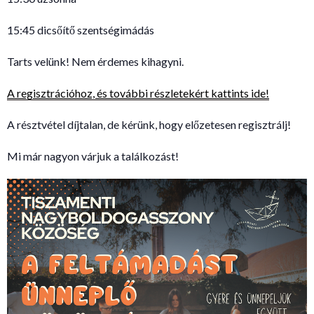
15:45 dicsőítő szentségimádás
Tarts velünk! Nem érdemes kihagyni.
A regisztrációhoz, és további részletekért kattints ide!
A résztvétel díjtalan, de kérünk, hogy előzetesen regisztrálj!
Mi már nagyon várjuk a találkozást!