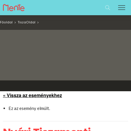
Főoldal
Tisza
Oldal
« Vissza az eseményekhez
Ez az esemény elmúlt.