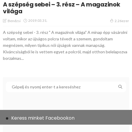
A szépség sebei – 3. rész – A magazinok
világa
2019.03.31.
Bendzsi
2.26ezer
A szépség sebei - 3. rész " A magazinok világa" A minap épp vásárolni
voltam, mikor az újságos polcra tévedt a szemem, gondoltam
megnézem, milyen tipikus női újságok vannak manapság.
Kíváncsiságból le is vettem egyet a polcról, majd otthon belelapozva
borzalmas...
Keress minket Facebookon