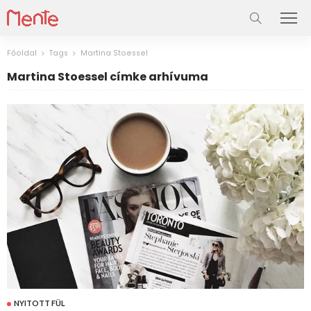
Főoldal
Tags
Martina Stoessel
Martina Stoessel címke arhívuma
NYITOTT FÜL