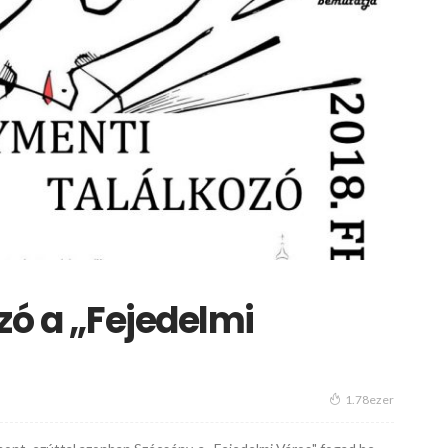
ó a ,,Fejedelmi
1.78ezer