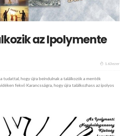
lkozik az Ipolymente
1.63ezer
al a tudattal, hogy újra beindulnak a találkozók a menték
vidéken fekvő Karancsságra, hogy újra találkozhass az ipolyos