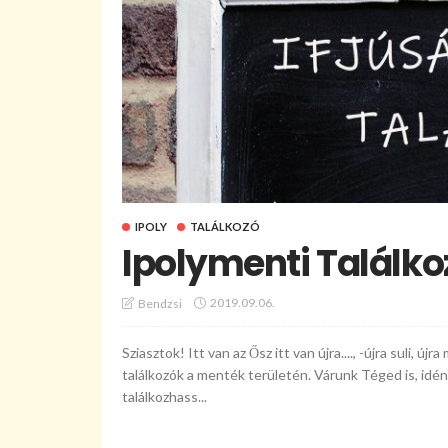
IPOLY
TALÁLKOZÓ
Ipolymenti Találko
2019.09.06.
Bendzsi
Sziasztok! Itt van az Ősz itt van újra...., -újra suli, ú
találkozók a menték területén. Várunk Téged is, idé
találkozhass...