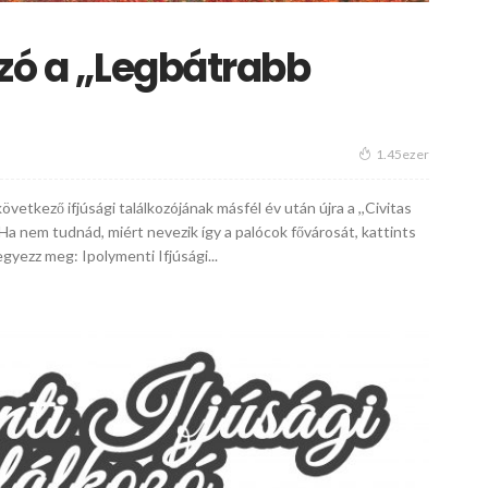
zó a ,,Legbátrabb
1.45ezer
tkező ifjúsági találkozójának másfél év után újra a ,,Civitas
(Ha nem tudnád, miért nevezik így a palócok fővárosát, kattints
gyezz meg: Ipolymenti Ifjúsági...