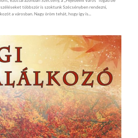
hont, ezúttal azonban Szécsény, a ,,Fejedelmi Város" fogad be
eszéléseket többször is szoktunk Szécsényben rendezni,
lkozót a városban. Nagy öröm tehát, hogy így is...