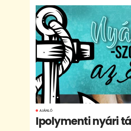
AJÁNLÓ
Ipolymenti nyári t