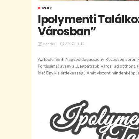
IPOLY
Ipolymenti Találko
Városban”
2017.11.14.
Bendzsi
Az Ipolymenti Nagyboldogasszony Közösség soron köve
Fortissima", avagy a ,,Legbátrabb Város" ad otthont. 
ide! Egy kis érdekesség.) Amit viszont mindenképp je