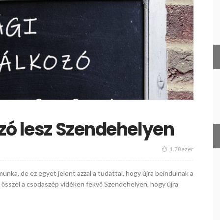
zó lesz Szendehelyen
1.78ezer
jra munka, de ez egyet jelent azzal a tudattal, hogy újra beindulnak a
n ősszel a csodaszép vidéken fekvő Szendehelyen, hogy újra