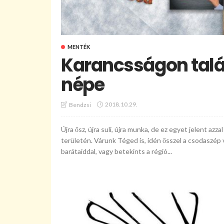
MENTÉK
Karancsságon talá
népe
2018.10.29.
Bendzsi
Újra ősz, újra suli, újra munka, de ez egyet jelent azz
területén. Várunk Téged is, idén ősszel a csodaszép 
barátaiddal, vagy betekints a régió...