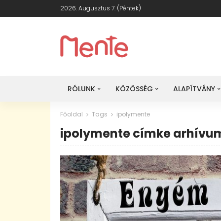
2026. Augusztus 7. (péntek)
RÓLUNK
KÖZÖSSÉG
ALAPÍTVÁNY
Főoldal
Tags
ipolymente
ipolymente címke arhívu