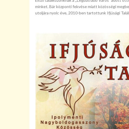
Előző találkozónknak a ,,Legbátrabb Város" adott ott
minket. Bár központi fekvése miatt közösségi megb
utoljára nyolc éve, 2010-ben tartottunk Ifjúsági Talá