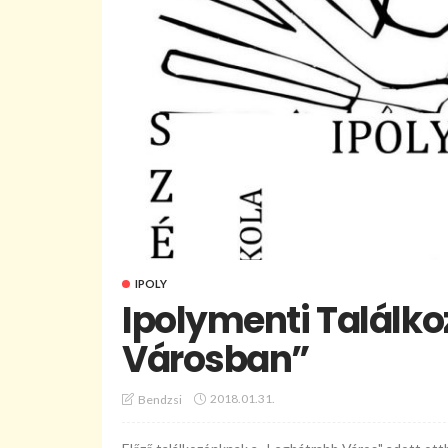
IPOLY
Ipolymenti Találkoz
Városban”
2018.01.31.
Bendzsi