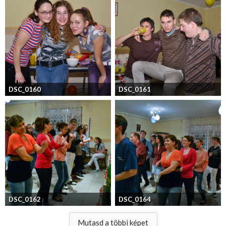
DSC_0160
DSC_0161
DSC_0162
DSC_0164
Mutasd a többi képet