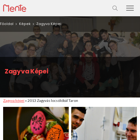
Főoldal
Képek
Zagyva Képei
Zagyva Képei
Zagyva képei
» 2013 Zagyvás locsólóbál Taron