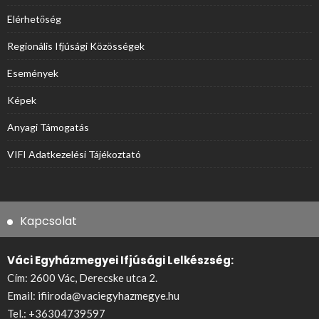
Elérhetőség
Regionális Ifjúsági Közösségek
Események
Képek
Anyagi Támogatás
VIFI Adatkezelési Tájékoztató
Kapcsolat
Váci Egyházmegyei Ifjúsági Lelkészség:
Cím: 2600 Vác, Derecske utca 2.
Email:
ifiiroda@vaciegyhazmegye.hu
Tel.:
+36304739597