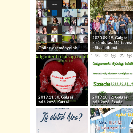
2020.09.19. Galgás
kirándulás, Máriabes
- Sissi pihenő
Online eseményeink
2019.11.30. Galgás
2019.10.12. Galgás
találkozó, Kartal
találkozó, Szada