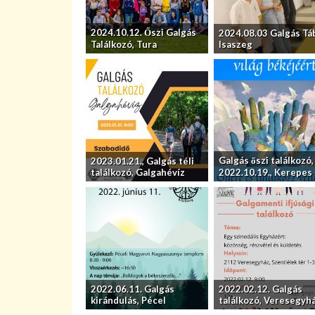
2024.10.12. Őszi Galgás
2024.08.03 Galgás Tá
Találkozó, Tura
Isaszeg
Galgás őszi találkozó,
2023.01.21., Galgás téli
találkozó, Galgahévíz
2022.10.19., Kerepes
2022.06.11. Galgás
2022.02.12. Galgás
kirándulás, Pécel
találkozó, Veresegyh