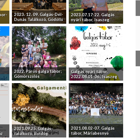
2023. 12. 09. Galgás-Dél-
bor-
2023.07.17-22. Galgás
Dunás Találkozó, Gödöllő
nyári tábor, Isaszeg
2022. Páros galga tábor;
Galgás nyári tábor,
Gömörszőlős
2022.08.01-06., Isaszeg
2021.08.02-07. Galgás
2021.09.25. Galgás
tábor, Máriabesnyő
áz
találkozó, Boldog