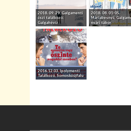
2018. 09. 29. Galgamenti
2018. 08. 01-05.
őszi találkozó,
Máriabesnyő, Galgam
Galgahévíz
nyári tábor
2016.12.03. Ipolymenti
Találkozó, Somoskőújfalu