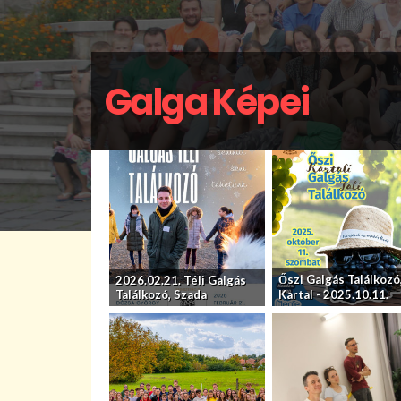
Galga Képei
Őszi Galgás Találkozó
2026.02.21. Téli Galgás
Találkozó, Szada
Kartal - 2025.10.11.