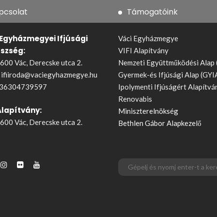
pcsolat
Támogatóink
 Egyházmegyei Ifjúsági
Váci Egyházmegye
észség:
VIFI Alapítvány
600 Vác, Derecske utca 2.
Nemzeti Együttműködési Alap
:
ifiiroda@vaciegyhazmegye.hu
Gyermek-és Ifjúsági Alap (GYI
36304739597
Ipolymenti Ifjúságért Alapítvá
Renovabis
Alapítvány:
Miniszterelnökség
600 Vác, Derecske utca 2.
Bethlen Gábor Alapkezelő