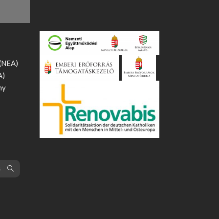
 (NEA)
A)
ny