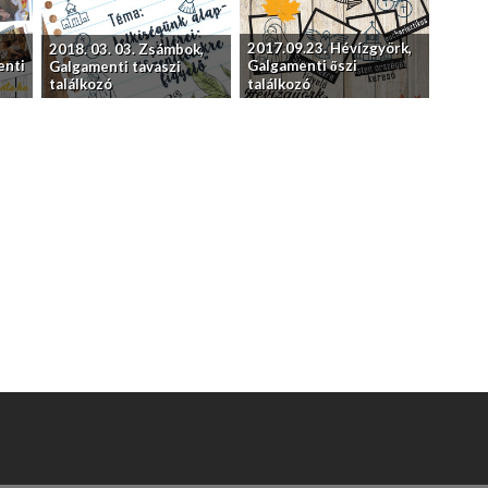
2017.09.23. Hévízgyörk,
2018. 03. 03. Zsámbok,
enti
Galgamenti őszi
Galgamenti tavaszi
találkozó
találkozó