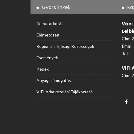
Gyors linkek
Ka
Váci
Bemutatkozás
Lelk
Elérhetőség
Cím: 2
Email
Regionális Ifjúsági Közösségek
Tel.:
+
Események
VIFI 
Képek
Cím: 2
Anyagi Támogatás
VIFI Adatkezelési Tájékoztató