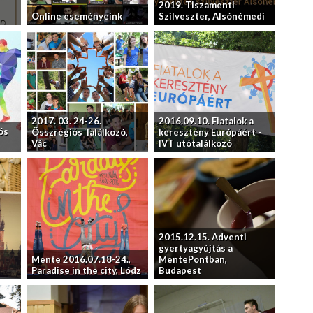
2019. Tiszamenti
Online eseményeink
Szilveszter, Alsónémedi
2017. 03. 24-26.
2016.09.10. Fiatalok a
ós
Összrégiós Találkozó,
keresztény Európáért -
Vác
IVT utótalálkozó
2015.12.15. Adventi
gyertyagyújtás a
Mente 2016.07.18-24.,
MentePontban,
Paradise in the city, Lódz
Budapest