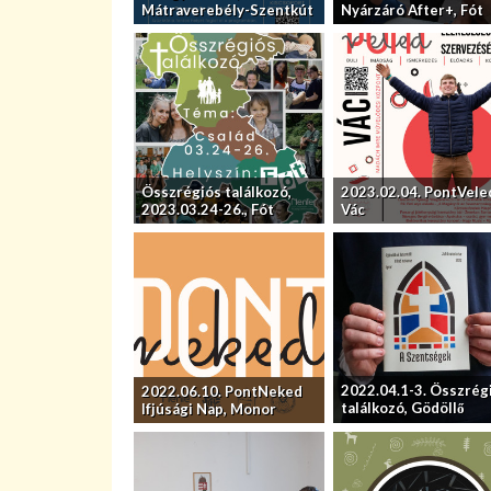
Mátraverebély-Szentkút
Nyárzáró After+, Fót
Összrégiós találkozó,
2023.02.04. PontVele
2023.03.24-26., Fót
Vác
2022.04.1-3. Összrég
2022.06.10. PontNeked
találkozó, Gödöllő
Ifjúsági Nap, Monor