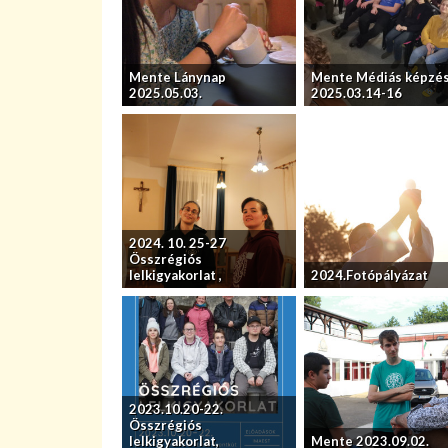
Mente Lánynap
Mente Médiás képzé
2025.05.03.
2025.03.14-16
2024. 10. 25-27
Összrégiós
lelkigyakorlat ,
2024.Fotópályázat
2023.10.20-22.
Összrégiós
lelkigyakorlat,
Mente 2023.09.02.