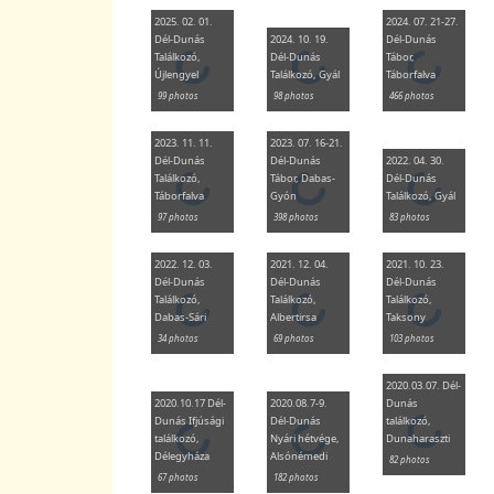
2025. 02. 01.
2024. 07. 21-27.
Dél-Dunás
2024. 10. 19.
Dél-Dunás
Találkozó,
Dél-Dunás
Tábor,
Újlengyel
Találkozó, Gyál
Táborfalva
99 photos
98 photos
466 photos
2023. 11. 11.
2023. 07. 16-21.
Dél-Dunás
Dél-Dunás
2022. 04. 30.
Találkozó,
Tábor, Dabas-
Dél-Dunás
Táborfalva
Gyón
Találkozó, Gyál
97 photos
398 photos
83 photos
2022. 12. 03.
2021. 12. 04.
2021. 10. 23.
Dél-Dunás
Dél-Dunás
Dél-Dunás
Találkozó,
Találkozó,
Találkozó,
Dabas-Sári
Albertirsa
Taksony
34 photos
69 photos
103 photos
2020.03.07. Dél-
2020.10.17 Dél-
2020.08.7-9.
Dunás
Dunás Ifjúsági
Dél-Dunás
találkozó,
találkozó,
Nyári hétvége,
Dunaharaszti
Délegyháza
Alsónémedi
82 photos
67 photos
182 photos