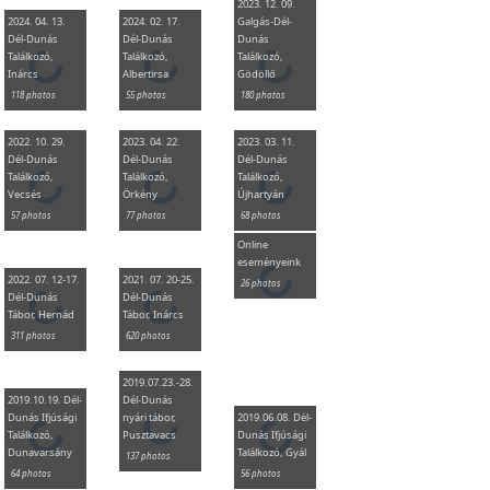
2023. 12. 09.
2024. 04. 13.
2024. 02. 17.
Galgás-Dél-
Dél-Dunás
Dél-Dunás
Dunás
Találkozó,
Találkozó,
Találkozó,
Inárcs
Albertirsa
Gödöllő
118 photos
55 photos
180 photos
2022. 10. 29.
2023. 04. 22.
2023. 03. 11.
Dél-Dunás
Dél-Dunás
Dél-Dunás
Találkozó,
Találkozó,
Találkozó,
Vecsés
Örkény
Újhartyán
57 photos
77 photos
68 photos
Online
eseményeink
2022. 07. 12-17.
2021. 07. 20-25.
26 photos
Dél-Dunás
Dél-Dunás
Tábor, Hernád
Tábor, Inárcs
311 photos
620 photos
2019.07.23.-28.
2019.10.19. Dél-
Dél-Dunás
Dunás Ifjúsági
nyári tábor,
2019.06.08. Dél-
Találkozó,
Pusztavacs
Dunás Ifjúsági
Dunavarsány
Találkozó, Gyál
137 photos
64 photos
56 photos