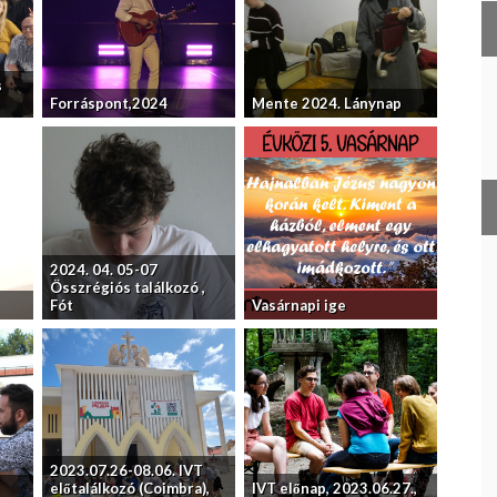
s
Forráspont,2024
Mente 2024. Lánynap
2024. 04. 05-07
Összrégiós találkozó ,
Fót
Vasárnapi ige
2023.07.26-08.06. IVT
előtalálkozó (Coimbra),
IVT előnap, 2023.06.27.,