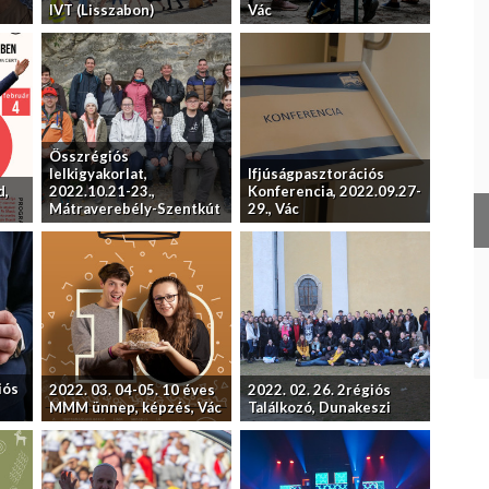
IVT (Lisszabon)
Vác
Összrégiós
lelkigyakorlat,
Ifjúságpasztorációs
d,
2022.10.21-23.,
Konferencia, 2022.09.27-
Mátraverebély-Szentkút
29., Vác
iós
2022. 03. 04-05. 10 éves
2022. 02. 26. 2régiós
MMM ünnep, képzés, Vác
Találkozó, Dunakeszi