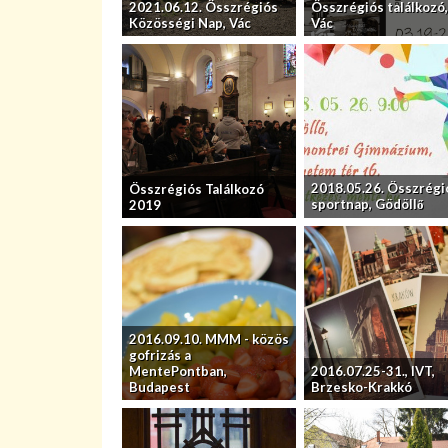
2021.06.12. Összrégiós
Összrégiós találkozó,
Közösségi Nap, Vác
Vác
2018.05.26. Összrégi
Összrégiós Találkozó
sportnap, Gödöllő
2019
2016.09.10. MMM - közös
gofrizás a
MentePontban,
2016.07.25-31., IVT,
Budapest
Brzesko-Krakkó