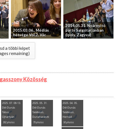
2014.05.31. Nyárnyitó
2015.03.06., Médiás
party Salgótarjánban
hétvége Vol.2, Vác
(Ipoly, Zagyva)
d a többi képet
ages remaining)
ogasszony Közösség
2025. 07. 08-13.
2025. 05. 31.
2025. 04. 05.
Dél-Dunás
Dél-Dunás
Dél-Dunás
Tábor,
Találkozó,
Találkozó,
Újhartyán
Dunaharaszti
Hernád
392 photos
79 photos
50 photos