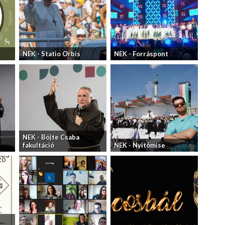
NEK - Statio Orbis
NEK - Forráspont
NEK - Böjte Csaba
fakultáció
NEK - Nyitómise