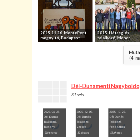
2015.11.26. MentePont
2015. Hétrégiós
megnyitó, Budapest
találkozó, Monor
Mutas
(
4
im
Dél-Dunamenti Nagybold
31 sets
2026. 04. 25.
2025. 12. 06.
2025. 10. 25.
Dél-Dunás
Dél-Dunás
Dél-Dunás
Találkozó,
Találkozó,
Találkozó,
Taksony
Vecsés
Felsődabas
200 photos
82 photos
53 photos