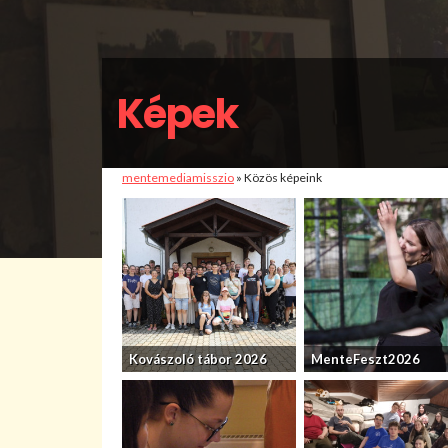
Képek
mentemediamisszio
» Közös képeink
Kovászoló tábor 2026
MenteFeszt2026