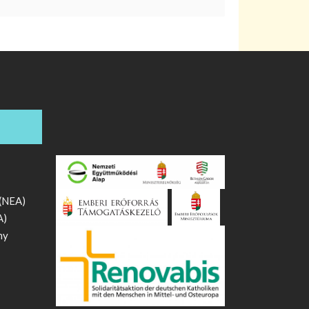
 (NEA)
A)
ny