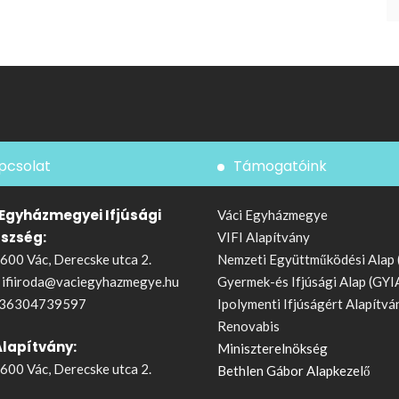
pcsolat
Támogatóink
 Egyházmegyei Ifjúsági
Váci Egyházmegye
észség:
VIFI Alapítvány
600 Vác, Derecske utca 2.
Nemzeti Együttműködési Alap
:
ifiiroda@vaciegyhazmegye.hu
Gyermek-és Ifjúsági Alap (GYI
36304739597
Ipolymenti Ifjúságért Alapítvá
Renovabis
Alapítvány:
Miniszterelnökség
600 Vác, Derecske utca 2.
Bethlen Gábor Alapkezelő