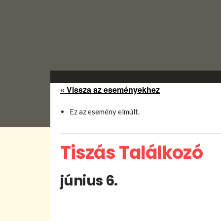
« Vissza az eseményekhez
Ez az esemény elmúlt.
Tiszás Találkozó
június 6.