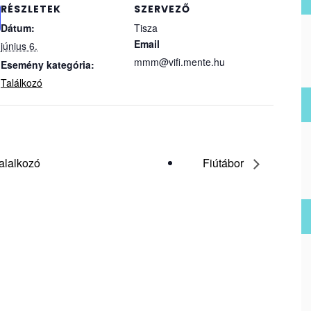
RÉSZLETEK
SZERVEZŐ
Dátum:
Tisza
Email
június 6.
mmm@vifi.mente.hu
Esemény kategória:
Találkozó
alalkozó
Fiútábor