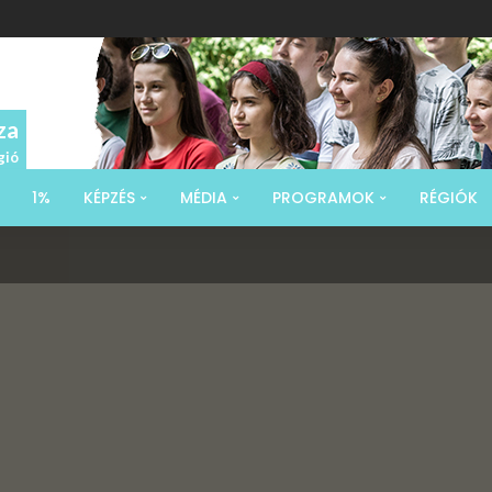
za
gió
1%
KÉPZÉS
MÉDIA
PROGRAMOK
RÉGIÓK