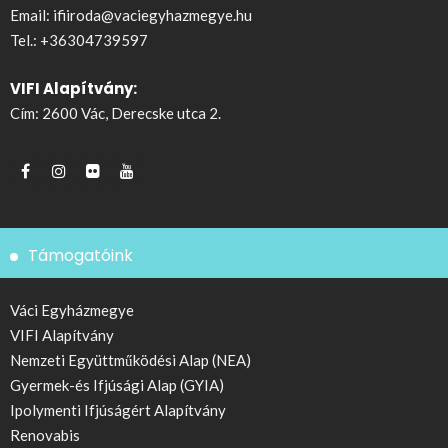
Email:
ifiiroda@vaciegyhazmegye.hu
Tel.:
+36304739597
VIFI Alapítvány:
Cím: 2600 Vác, Derecske utca 2.
Támogatóink
Váci Egyházmegye
VIFI Alapítvány
Nemzeti Együttműködési Alap (NEA)
Gyermek-és Ifjúsági Alap (GYIA)
Ipolymenti Ifjúságért Alapítvány
Renovabis