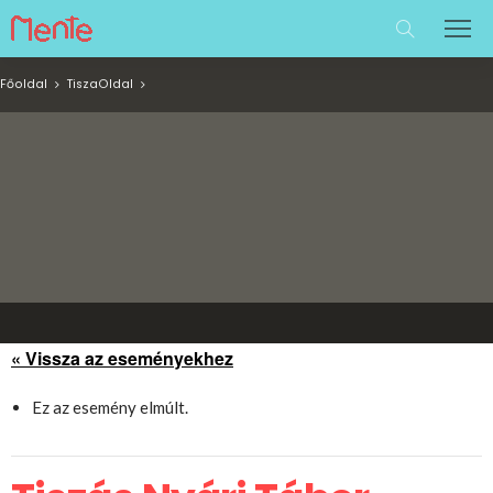
Főoldal
Tisza
Oldal
« Vissza az eseményekhez
Ez az esemény elmúlt.