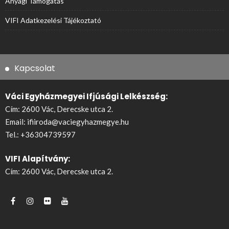
Anyagi Támogatás
VIFI Adatkezelési Tájékoztató
Kapcsolat
Váci Egyházmegyei Ifjúsági Lelkészség:
Cím: 2600 Vác, Derecske utca 2.
Email:
ifiiroda@vaciegyhazmegye.hu
Tel.:
+36304739597
VIFI Alapítvány:
Cím: 2600 Vác, Derecske utca 2.