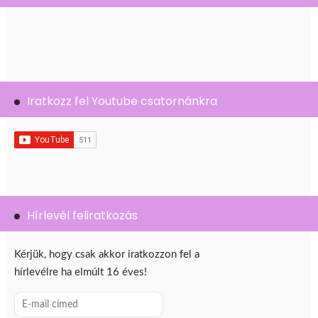
Iratkozz fel Youtube csatornánkra
Hírlevél feliratkozás