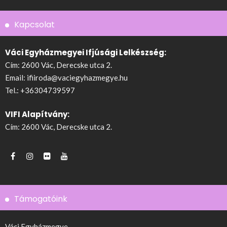
Kapcsolat
Váci Egyházmegyei Ifjúsági Lelkészség:
Cím: 2600 Vác, Derecske utca 2.
Email:
ifiiroda@vaciegyhazmegye.hu
Tel.:
+36304739597
VIFI Alapítvány:
Cím: 2600 Vác, Derecske utca 2.
Támogatóink
Váci Egyházmegye