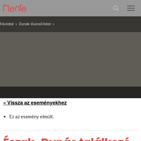
Főoldal
Észak-Duna
Oldal
« Vissza az eseményekhez
Ez az esemény elmúlt.