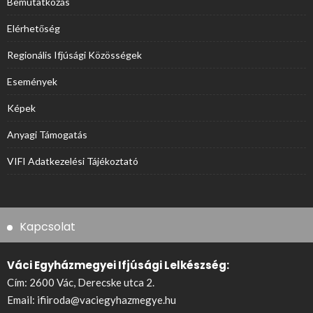
Bemutatkozás
Elérhetőség
Regionális Ifjúsági Közösségek
Események
Képek
Anyagi Támogatás
VIFI Adatkezelési Tájékoztató
Kapcsolat
Váci Egyházmegyei Ifjúsági Lelkészség:
Cím: 2600 Vác, Derecske utca 2.
Email:
ifiiroda@vaciegyhazmegye.hu