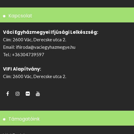
Kapcsolat
Váci Egyházmegyei Ifjúsági Lelkészség:
Cím: 2600 Vác, Derecske utca 2.
Email:
ifiiroda@vaciegyhazmegye.hu
Tel.:
+36304739597
VIFI Alapítvány:
Cím: 2600 Vác, Derecske utca 2.
Támogatóink