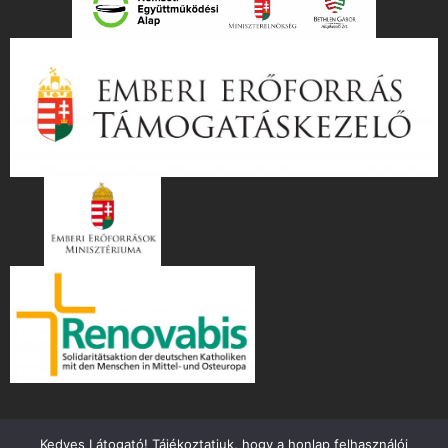
Kedves Látogató! Tájékoztatjuk, hogy a honlap felhasználói