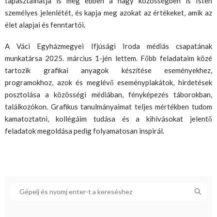
tapasztalhatja is meg ebben a nagy közösségben is Isten
személyes jelenlétét, és kapja meg azokat az értékeket, amik az
élet alapjai és fenntartói.
A Váci Egyházmegyei Ifjúsági Iroda médiás csapatának
munkatársa 2025. március 1-jén lettem. Főbb feladataim közé
tartozik grafikai anyagok készítése eseményekhez,
programokhoz, azok és meglévő eseményplakátok, hirdetések
posztolása a közösségi médiában, fényképezés táborokban,
találkozókon. Grafikus tanulmányaimat teljes mértékben tudom
kamatoztatni, kollégáim tudása és a kihívásokat jelentő
feladatok megoldása pedig folyamatosan inspirál.