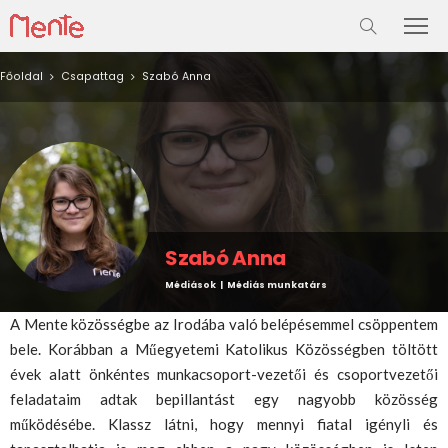
Főoldal
Csapattag
Szabó Anna
Szabó Anna
Médiások | Médiás munkatárs
A Mente közösségbe az Irodába való belépésemmel csöppentem
bele. Korábban a Műegyetemi Katolikus Közösségben töltött
évek alatt önkéntes munkacsoport-vezetői és csoportvezetői
feladataim adtak bepillantást egy nagyobb közösség
működésébe. Klassz látni, hogy mennyi fiatal igényli és