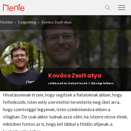
Főoldal
Csapattag
Kovács Zsolt atya
Kovács Zsolt atya
Lelkészek és helyettesek | Ifjúsági lelkész
Hivatásomnak érzem, hogy segítsek a fiataloknak abban, hogy
felfedezzék, Isten mély szeretettel teremtette meg őket arra,
hogy szentséggé legyenek, Isten szimbólumává ebben a
világban. De csak akkor tudnak azzá válni, ha Istenre nézve élnek,
miközben fontos az is, hogy két lábbal a földön álljanak, a