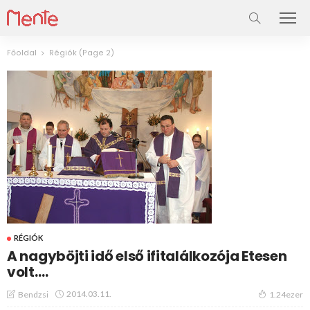
Főoldal
Régiók
(Page 2)
RÉGIÓK
A nagyböjti idő első ifitalálkozója Etesen
volt….
2014.03.11.
Bendzsi
1.24ezer