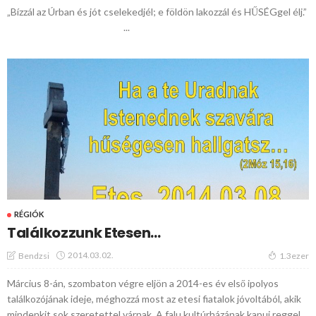
„Bízzál az Úrban és jót cselekedjél; e földön lakozzál és HŰSÉGgel élj.”
...
RÉGIÓK
Találkozzunk Etesen…
2014.03.02.
Bendzsi
1.3ezer
Március 8-án, szombaton végre eljön a 2014-es év első ipolyos
találkozójának ideje, méghozzá most az etesi fiatalok jóvoltából, akik
mindenkit sok szeretettel várnak. A falu kultúrházának kapui reggel