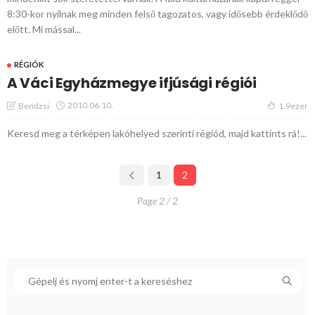
8:30-kor nyílnak meg minden felső tagozatos, vagy idősebb érdeklődő
előtt. Mi mással...
RÉGIÓK
A Váci Egyházmegye ifjúsági régiói
2010.06.10.
Bendzsi
1.9ezer
Keresd meg a térképen lakóhelyed szerinti régiód, majd kattints rá!...
1
2
Page 2 / 2