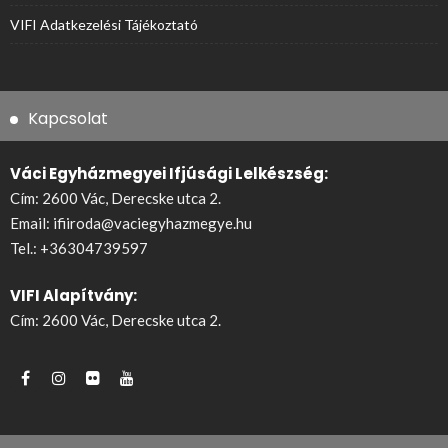
VIFI Adatkezelési Tájékoztató
Kapcsolat
Váci Egyházmegyei Ifjúsági Lelkészség:
Cím: 2600 Vác, Derecske utca 2.
Email:
ifiiroda@vaciegyhazmegye.hu
Tel.:
+36304739597
VIFI Alapítvány:
Cím: 2600 Vác, Derecske utca 2.