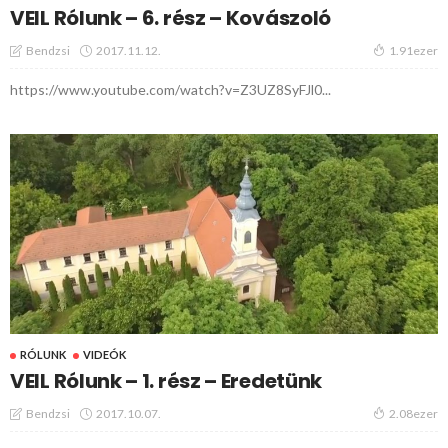
VEIL Rólunk – 6. rész – Kovászoló
2017.11.12.
Bendzsi
1.91ezer
https://www.youtube.com/watch?v=Z3UZ8SyFJl0...
RÓLUNK
VIDEÓK
VEIL Rólunk – 1. rész – Eredetünk
2017.10.07.
Bendzsi
2.08ezer