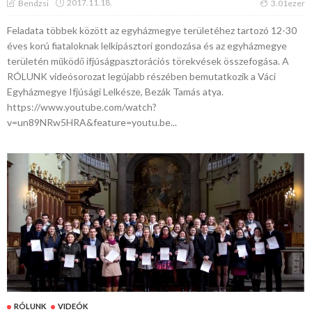
2017.11.18.
Bendzsi
3.01ezer
Feladata többek között az egyházmegye területéhez tartozó 12-30
éves korú fiataloknak lelkipásztori gondozása és az egyházmegye
területén működő ifjúságpasztorációs törekvések összefogása. A
RÓLUNK videósorozat legújabb részében bemutatkozik a Váci
Egyházmegye Ifjúsági Lelkésze, Bezák Tamás atya.
https://www.youtube.com/watch?
v=un89NRw5HRA&feature=youtu.be...
RÓLUNK
VIDEÓK