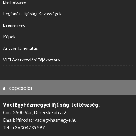
Elérhetőség
Regionális Ifjúsági Közösségek
Események
Képek
Anyagi Támogatás
VIFI Adatkezelési Tájékoztató
Kapcsolat
Váci Egyházmegyei Ifjúsági Lelkészség:
Cím: 2600 Vác, Derecske utca 2.
Email:
ifiiroda@vaciegyhazmegye.hu
Tel.:
+36304739597