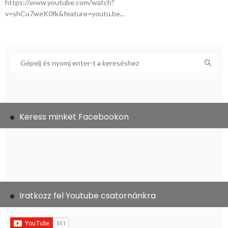
https://www.youtube.com/watch?
v=shCu7weK0fk&feature=youtu.be...
Keress minket Facebookon
Iratkozz fel Youtube csatornánkra