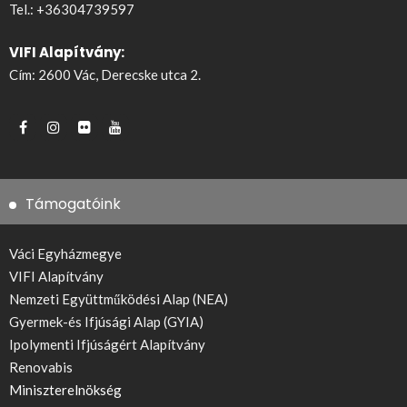
Tel.:
+36304739597
VIFI Alapítvány:
Cím: 2600 Vác, Derecske utca 2.
Támogatóink
Váci Egyházmegye
VIFI Alapítvány
Nemzeti Együttműködési Alap (NEA)
Gyermek-és Ifjúsági Alap (GYIA)
Ipolymenti Ifjúságért Alapítvány
Renovabis
Miniszterelnökség