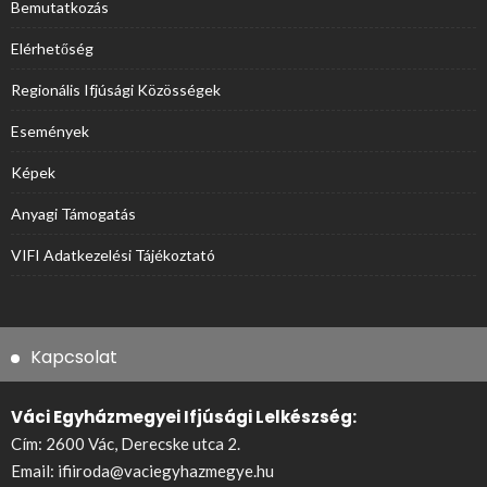
Bemutatkozás
Elérhetőség
Regionális Ifjúsági Közösségek
Események
Képek
Anyagi Támogatás
VIFI Adatkezelési Tájékoztató
Kapcsolat
Váci Egyházmegyei Ifjúsági Lelkészség:
Cím: 2600 Vác, Derecske utca 2.
Email:
ifiiroda@vaciegyhazmegye.hu