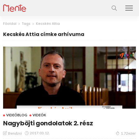
Főoldal
Tags
Kecskés Attia
Kecskés Attia címke arhívuma
VIDEÓBLOG
VIDEÓK
Nagyböjti gondolatok 2. rész
2017.03.12.
Bendzsi
1.72ezer