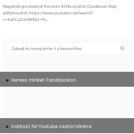
Nagyböjti gondolatok Kecskés Attila atyától, Dunakeszi-Alag
plébánosától. https://www.youtube.com/watch?
v=KaFCa2Ux444&t=9s...
Keress minket Facebookon
Iratkozz fel Youtube csatornánkra