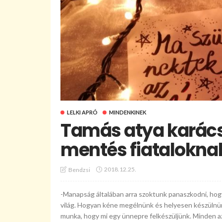
LELKI APRÓ
MINDENKINEK
Tamás atya karács
mentés fiatalokna
2018.12.25.
Bendzsi
-Manapság általában arra szoktunk panaszkodni, hog
világ. Hogyan kéne megélnünk és helyesen készülnü
munka, hogy mi egy ünnepre felkészüljünk. Minden azt 