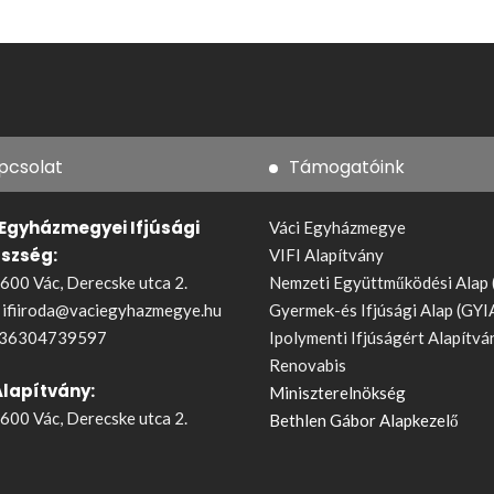
pcsolat
Támogatóink
 Egyházmegyei Ifjúsági
Váci Egyházmegye
észség:
VIFI Alapítvány
600 Vác, Derecske utca 2.
Nemzeti Együttműködési Alap
:
ifiiroda@vaciegyhazmegye.hu
Gyermek-és Ifjúsági Alap (GYI
36304739597
Ipolymenti Ifjúságért Alapítvá
Renovabis
Alapítvány:
Miniszterelnökség
600 Vác, Derecske utca 2.
Bethlen Gábor Alapkezelő