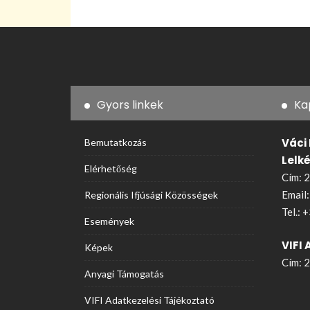
Gyors linkek
Ka
Váci
Bemutatkozás
Lelk
Elérhetőség
Cím: 2
Email
Regionális Ifjúsági Közösségek
Tel.:
+
Események
VIFI 
Képek
Cím: 2
Anyagi Támogatás
VIFI Adatkezelési Tájékoztató