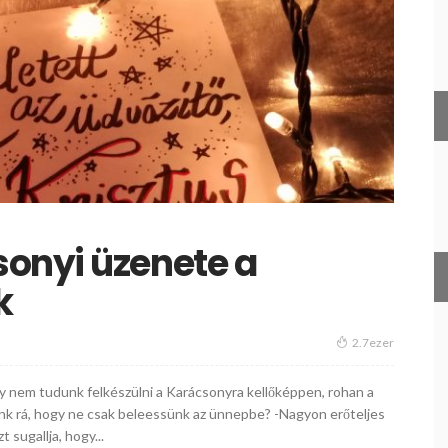
onyi üzenete a
k
2.7ezer
y nem tudunk felkészülni a Karácsonyra kellőképpen, rohan a
nk rá, hogy ne csak beleessünk az ünnepbe? -Nagyon erőteljes
sugallja, hogy...