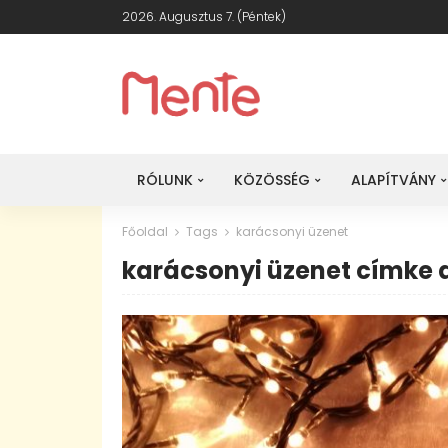
2026. Augusztus 7. (péntek)
RÓLUNK
KÖZÖSSÉG
ALAPÍTVÁNY
Főoldal
Tags
karácsonyi üzenet
karácsonyi üzenet címke