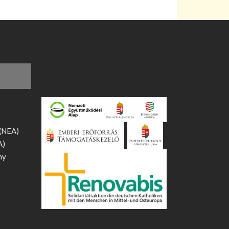
 (NEA)
A)
ny