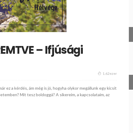
MTVE – Ifjúsági
1.62ezer
már ez a kérdés, ám még is jó, hogyha olykor megállunk egy kicsit
letemben? Mit tesz boldoggá? A sikereim, a kapcsolataim, az