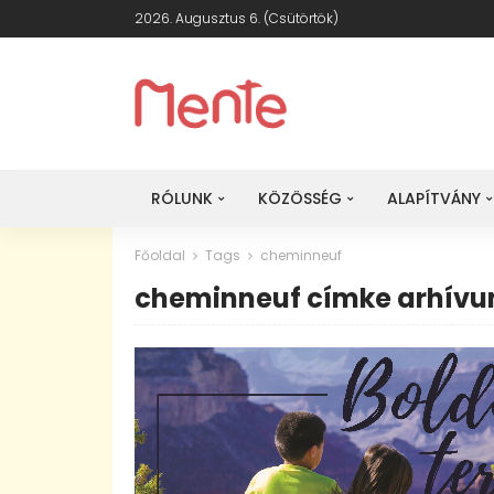
2026. Augusztus 6. (csütörtök)
RÓLUNK
KÖZÖSSÉG
ALAPÍTVÁNY
Főoldal
Tags
cheminneuf
cheminneuf címke arhív