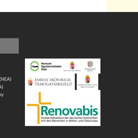
 (NEA)
A)
ny