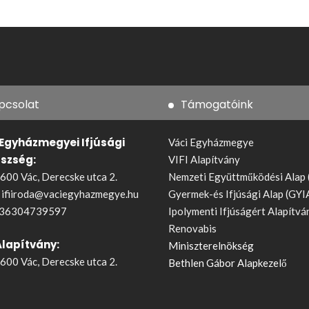
pcsolat
Támogatóink
 Egyházmegyei Ifjúsági
Váci Egyházmegye
észség:
VIFI Alapítvány
600 Vác, Derecske utca 2.
Nemzeti Együttműködési Alap
:
ifiiroda@vaciegyhazmegye.hu
Gyermek-és Ifjúsági Alap (GYI
36304739597
Ipolymenti Ifjúságért Alapítvá
Renovabis
Alapítvány:
Miniszterelnökség
600 Vác, Derecske utca 2.
Bethlen Gábor Alapkezelő