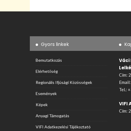
Gyors linkek
Ka
Váci
Bemutatkozás
Lelk
Elérhetőség
Cím: 2
Email
Regionális Ifjúsági Közösségek
Tel.:
+
Események
VIFI 
Képek
Cím: 2
Anyagi Támogatás
VIFI Adatkezelési Tájékoztató