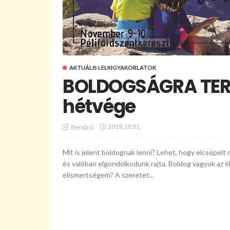
AKTUÁLIS LELKIGYAKORLATOK
BOLDOGSÁGRA TERE
hétvége
2019.10.31.
Bendzsi
Mit is jelent boldognak lenni? Lehet, hogy elcsépelt 
és valóban elgondolkodunk rajta. Boldog vagyok az é
elismertségem? A szeretet...