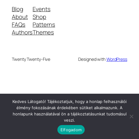
Blog
Events
About
Shop
FAQs
Patterns
Authors
Themes
Twenty Twenty-Five
Designed with
WordPress
Kedves Látogató! Tájékoztatjuk, hogy a honlap felhasználói
élmény fokozásának érdekében sütiket alkalmazunk. A
honlapunk használatával ön a tájékoztatásunkat tudomásul
veszi.
Elfogadom