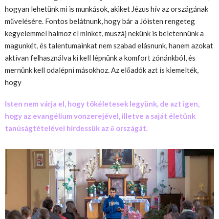
hogyan lehetünk mi is munkások, akiket Jézus hív az országának
művelésére. Fontos belátnunk, hogy bár a Jóisten rengeteg
kegyelemmel halmoz el minket, muszáj nekünk is beletennünk a
magunkét, és talentumainkat ne
m szabad
elás
n
u
n
k, hanem azokat
aktívan felhasználva
ki kell lépnünk
a komfort zónánkból, és
mernünk kell
odalépni másokhoz. Az előadók azt is kiemelték,
hogy
Isten nem várja el, hogy tökéletesek legyünk, de azt igen,
hogy az evangélium
vonzerejével
, illetve a saját életünk
tanúságtételével hirdessük az ő országát.