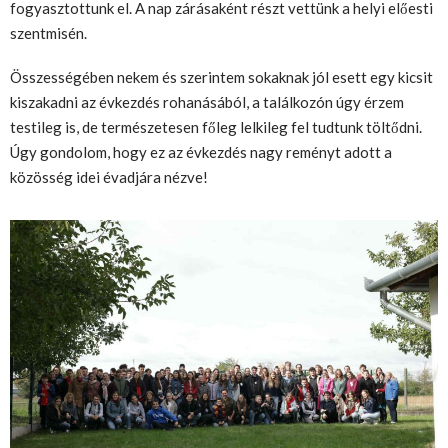
fogyasztottunk el.
A nap zárásaként
részt
vettünk a helyi előesti
szentmisén.
Összességében nekem és szerintem sokaknak jól esett egy kicsit
kiszakadni az évkezdés rohanásából, a találkozón úgy érzem
testileg is, de természetesen főleg lelkileg fel tudtunk töltődni.
Úgy gondolom, hogy ez az évkezdés
nagy
remény
t
ad
ott
a
közösség idei évadjára
nézve
!