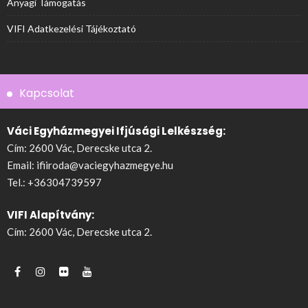
Anyagi Támogatás
VIFI Adatkezelési Tájékoztató
Kapcsolat
Váci Egyházmegyei Ifjúsági Lelkészség:
Cím: 2600 Vác, Derecske utca 2.
Email:
ifiiroda@vaciegyhazmegye.hu
Tel.:
+36304739597
VIFI Alapítvány:
Cím: 2600 Vác, Derecske utca 2.