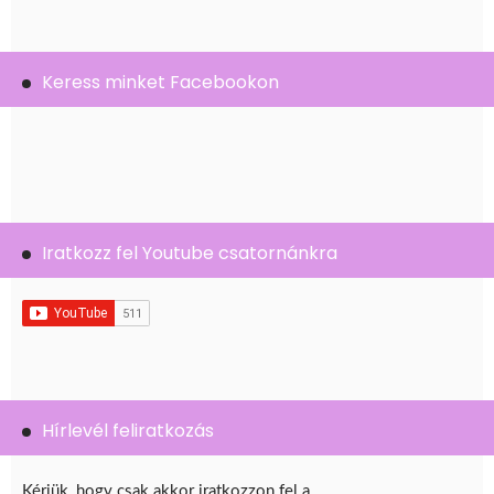
Keress minket Facebookon
Iratkozz fel Youtube csatornánkra
Hírlevél feliratkozás