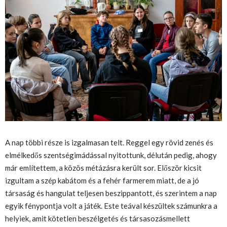
A nap többi része is izgalmasan telt. Reggel egy rövid zenés és
elmélkedő
s
szent
ségimádással nyitottunk, délután pedig, ahogy
már említettem, a közös métázásra került sor. Először kicsit
izgultam a szép kabátom és a fehér farmerem miatt, de a jó
társaság és hangulat teljesen beszippantott, és szerintem a nap
egyik fénypontja volt a játék. Este teával készültek számunkra a
helyiek, amit kötetlen beszélgetés és
társasozás
mellett