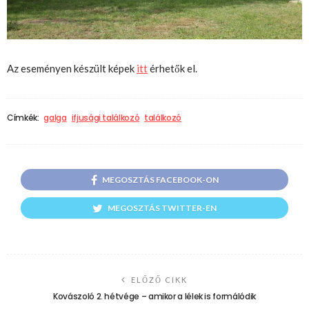
Az eseményen készült képek
itt
érhetők el.
Címkék:
galga
ifjusági találkozó
találkozó
MEGOSZTÁS FACEBOOK-ON
MEGOSZTÁS TWITTER-EN
ELŐZŐ CIKK
Kovászoló 2. hétvége – amikor a lélek is formálódik