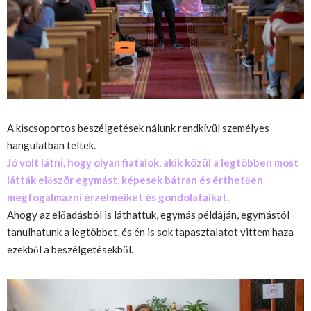
A kiscsoportos beszélgetések nálunk rendkívül személyes
hangulatban teltek.
Jó volt látni, hogy olyan fiatalok, akik közül a legtöbben most
látt
ák
először
egymást, képesek bátran és érthetően
megfogalmazni érzelmeiket és gondolataikat.
Ahogy az előadásból is láthat
t
uk, egymás példáján, egymástól
tanulhatunk a legtöbbet, és én is sok tapasztalatot vitte
m
haza
ezekből a beszélgetésekből.