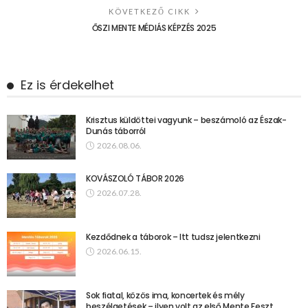
KÖVETKEZŐ CIKK
ŐSZI MENTE MÉDIÁS KÉPZÉS 2025
Ez is érdekelhet
Krisztus küldöttei vagyunk – beszámoló az Észak-
Dunás táborról
2026.08.06.
KOVÁSZOLÓ TÁBOR 2026
2026.07.28.
Kezdődnek a táborok – Itt tudsz jelentkezni
2026.06.15.
Sok fiatal, közös ima, koncertek és mély
beszélgetések – ilyen volt az első Mente Feszt