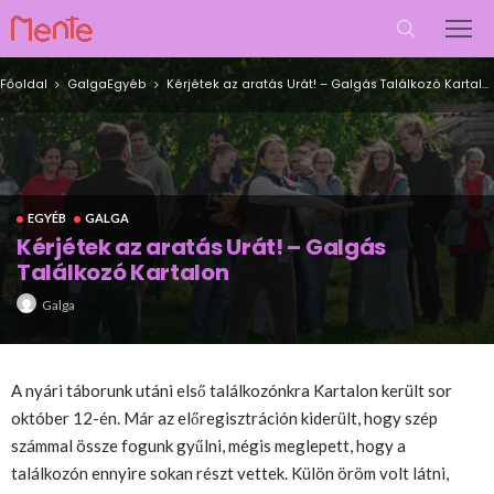
Főoldal
Galga
Egyéb
Kérjétek az aratás Urát! – Galgás Találkozó Kartalon
EGYÉB
GALGA
Kérjétek az aratás Urát! – Galgás
Találkozó Kartalon
Galga
A nyári táborunk utáni első találkozónkra Kartalon került sor
október 12-én. Már az előregisztráción kiderült, hogy szép
számmal össze fogunk gyűlni, mégis meglepett, hogy a
találkozón ennyire sokan részt vettek. Külön öröm volt látni,