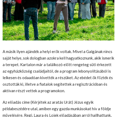
A másik ilyen ajándék a helyi erők voltak. Mivel a Galgának nincs
saját helye, sok dologban azokra kell hagyatkoznunk, akik ismerik
a terepet. Kartalon már a találkozó előtt rengeteg
süti
érkezett
az egyházközség családjaitól, de a program lebonyolításá
ból
is
lelkesen és odaadóan
kivették a részüket
. Az ebédet ők főzték és
osztották ki, illetve a fiatalok segítettek a regisztrációban
és
aktívan
részt vettek
a programokon.
Az előadás címe (Kérjétek az aratás Urát) Jézus egyik
példabeszédére utal, amiben egy gazda munkásokat hív a földje
művelésére.
Regi
,
Laura és
Lojek
előadásában arról hallhattunk,