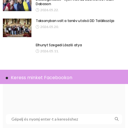
Dabason
2026.05.22.
Taksonyban volt a tanév utolsó DD Találkozója
2026.05.20.
Elhunyt Szegedi László atya
2026.05.11.
Keress minket Facebookon