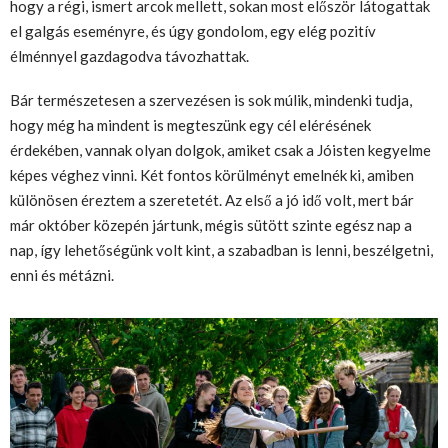
hogy a régi, ismert arcok mellett, sokan most először
látogat
t
ak
el
galgás
eseményre, és úgy gondolom
,
egy elég pozitív
élménnyel gazdagodva távozhattak.
Bár természetesen a szervezésen is sok múlik, mindenki tudja,
hogy még ha mindent is megteszünk egy cél elérésének
érdekében, vannak olyan dolgok, amiket csak a Jóisten kegyelme
képes véghez vinni. Két fontos körülményt emelnék ki, amiben
különösen
éreztem a szeretetét. Az első a jó idő
volt
, mert bár
már október közep
én jártunk
, mégis sütött szinte egész nap a
nap, így lehetőségünk volt kint, a szabadban is lenni, beszélgetni,
enni és métázni.