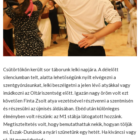
Csütörtökön került sor táborunk lelki napjára. A délelőtt
silenciumban telt, alatta lehetőségünk nyílt elvégezni a
szentgyónásunkat, lelki beszélgetni a jelen lévő atyákkal vagy
imádkozni az Oltáriszentség előtt. Igazán nagy öröm volt ezt
követően Finta Zsolt atya vezetésével résztvenni a szentmisén
és részesülni az újmisés áldásában. Ebéd után különleges
élményben volt részünk: az M1 stábja látogatott hozzánk.
Megtiszteltetés volt, hogy bemutathattuk nekik, hogyan töljük
mi, Észak-Dunások a nyári szünetünk egy hetét. Ha kiváncsi vagy
rá, itt megnézheted :