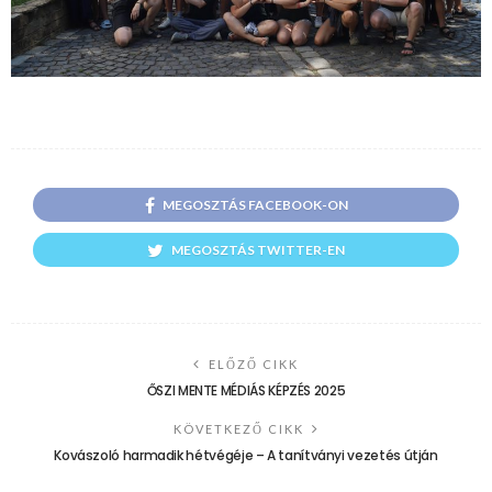
MEGOSZTÁS FACEBOOK-ON
MEGOSZTÁS TWITTER-EN
ELŐZŐ CIKK
ŐSZI MENTE MÉDIÁS KÉPZÉS 2025
KÖVETKEZŐ CIKK
Kovászoló harmadik hétvégéje – A tanítványi vezetés útján