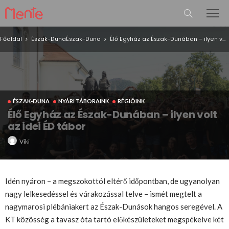
Főoldal
Észak-Duna
Észak-Duna
Élő Egyház az Észak-Dunában – ilyen volt az idei ÉD tábor
ÉSZAK-DUNA
NYÁRI TÁBORAINK
RÉGIÓINK
Élő Egyház az Észak-Dunában – ilyen volt
az idei ÉD tábor
Viki
Idén nyáron – a megszokottól eltérő időpontban, de ugyanolyan
nagy lelkesedéssel és várakozással telve – ismét megtelt a
nagymarosi plébániakert az Észak-Dunások hangos seregével. A
KT közösség a tavasz óta tartó előkészületeket megspékelve két