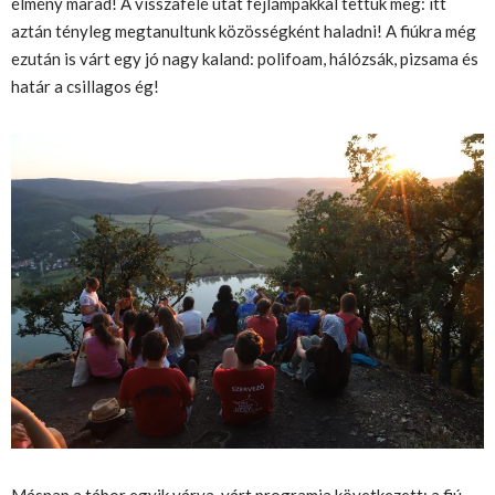
élmény marad! A visszafelé utat fejlámpákkal tettük meg: itt
aztán tényleg megtanultunk közösségként haladni! A fiúkra még
ezután is várt egy jó nagy kaland: polifoam, hálózsák, pizsama és
határ a csillagos ég!
Másnap a tábor egyik várva-várt programja következett: a fiú-