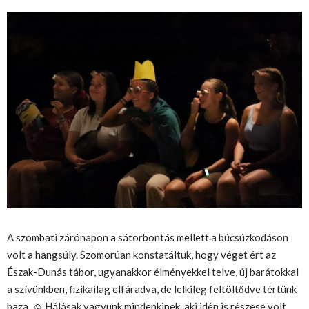
A szombati zárónapon a sátorbontás mellett a búcsúzkodáson
volt a hangsúly. Szomorúan konstatáltuk, hogy véget ért az
Észak-Dunás tábor, ugyanakkor élményekkel telve, új barátokkal
a szívünkben, fizikailag elfáradva, de lelkileg feltöltődve tértünk
haza. ☺️ Hálásak vagyunk mindenkinek, aki idén is részese volt