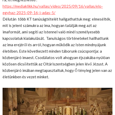
https://mediaklikk.hu/vallas/video/2025/09/16/vallas/elo-
egyhaz-2025-09-16-i-adas-5/
Délután több KT tanúságtételét hallgathattuk meg: elmesélték,
mit is jelent számukra az ima, hogyan találják meg azt az
imaformát, ami segíti az Istennel való minél személyesebb
kapcsolatuk kialakulását. Tanulságos történeteket hallhattunk
az ima erejéről és arról, hogyan működik az Isten mindnyájunk
életében. Este következett minden táborunk csúcspontja: a
közbenjáró imaest. Csodálatos volt ahogyan éjszakába nyúlóan
közösen dicsőítettük az Oltáriszentségben jelen lévő Jézust. A
közbenjáró imában megtapasztaltuk, hogy Ő tényleg jelen van az
életünkben és vezet minket.