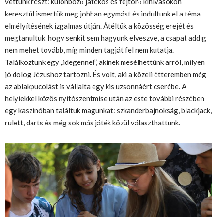
vettünk részt: különböző játékos és fejtörő kihívásokon
keresztül ismertük meg jobban egymást és indultunk el a téma
elmélyítésének izgalmas útján. Átéltük a közösség erejét és
megtanultuk, hogy senkit sem hagyunk elveszve, a csapat addig
nem mehet tovább, míg minden tagját fel nem kutatja.
Találkoztunk egy „idegennel”, akinek mesélhettünk arról, milyen
jó dolog Jézushoz tartozni. És volt, aki a közeli étteremben még
az ablakpucolást is vállalta egy kis uzsonnáért cserébe. A
helyiekkel közös nyitószentmise után az este további részében
egy kaszinóban találtuk magunkat: szkanderbajnokság, blackjack,
rulett, darts és még sok más játék közül választhattunk.