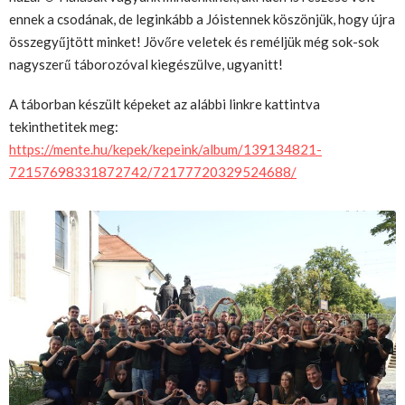
ennek a csodának, de leginkább a Jóistennek köszönjük, hogy újra
összegyűjtött minket! Jövőre veletek és reméljük még sok-sok
nagyszerű táborozóval kiegészülve, ugyanitt!
A táborban készült képeket az alábbi linkre kattintva
tekinthetitek meg:
https://mente.hu/kepek/kepeink/album/139134821-
72157698331872742/72177720329524688/