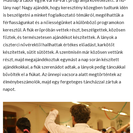
lány nap! Nagy ajándék, hogy keresztény közegben tudtunk idén
is beszélgetni a minket foglalkoztató témákról, megélhattük a
férfiasságunkat és a nőiességünket a különböző programokon
keresztül. A fiúk erőpróbán vettek részt, beszélgettek, közösen
főztek, és természetesen ajándékot készítettek. A lányok a
ciszterci nővérektől hallhattak értékes előadást, karkötőt
készítettek, sütit sütöttek. A szentmisén már közösen vettünk
részt, majd megajándékoztuk egymást a nap során készített
ajándékokkal, a fiúk szerenádot adtak, a lányok pedig táncukkal
bűvölték el a fiúkat. Az ünnepi vacsora alatt megtörténtek az
élménybeszámolók, majd egy fergeteges táncházzal zártuk a
napot.