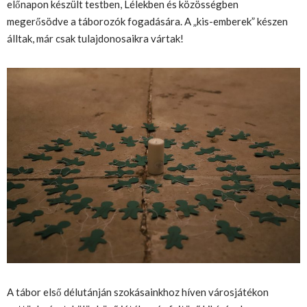
előnapon készült testben, Lélekben és közösségben
megerősödve a táborozók fogadására. A „kis-emberek” készen
álltak, már csak tulajdonosaikra vártak!
A tábor első délutánján szokásainkhoz híven városjátékon