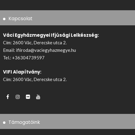
Kapcsolat
Váci Egyházmegyei Ifjúsági Lelkészség:
Cím: 2600 Vác, Derecske utca 2.
Email:
ifiiroda@vaciegyhazmegye.hu
Tel.:
+36304739597
VIFI Alapítvány:
Cím: 2600 Vác, Derecske utca 2.
Támogatóink