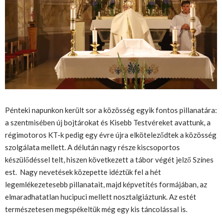
Pénteki napunkon került sor a közösség egyik fontos pillanatára:
a szentmisében új bojtárokat és Kisebb Testvéreket avattunk, a
régimotoros KT-k pedig egy évre újra elköteleződtek a közösség
szolgálata mellett. A délután nagy része kiscsoportos
készülődéssel telt, hiszen következett a tábor végét jelző Színes
est. Nagy nevetések közepette idéztük fel a hét
legemlékezetesebb pillanatait, majd képvetítés formájában, az
elmaradhatatlan hucipuci mellett nosztalgiáztunk. Az estét
természetesen megspékeltük még egy kis táncolással is.