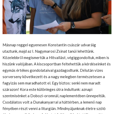
Másnap reggel egyenesen Konstantin császár udvaráig
utaztunk, majd az I. Nagymarosi Zsinat tanúi lehettünk.
Közelebbről megismertük a Hitvallást, végiggondoltuk, miben is
hiszünk valójában. A kiscsoportban feltehettük a kérdéseinket és
egymás értékes gondolataival gazdagodtunk. Délután vizes
sorverseny következett és a nagy melegben természetesen a
fagyizás sem maradhatott el. Egy biztos: senki nem maradt
szárazon! Kora este különleges útra indultunk: aznapi
szentmisénket a Dobozi-oromnál, naplementében ünnepeltük.
Csodálatos volt a Dunakanyarral a háttérben, a lemenő nap
fényében részt venni a liturgián. Mindnyájunknak életre szóló