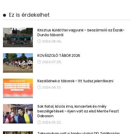
Ez is érdekelhet
Krisztus küldöttei vagyunk – beszámoló az Észak-
Dunás táborról
2026.08.06.
KOVÁSZOLÓ TÁBOR 2026
2026.07.28.
Kezdődnek a táborok – Itt tudsz jelentkezni
2026.06.15.
Sok fiatal, közös ima, koncertek és mély
beszélgetések – ilyen volt az első Mente Feszt
Dabason
2026.05.22.
Taksonyban volt a tanév utolsó DD Találkozója