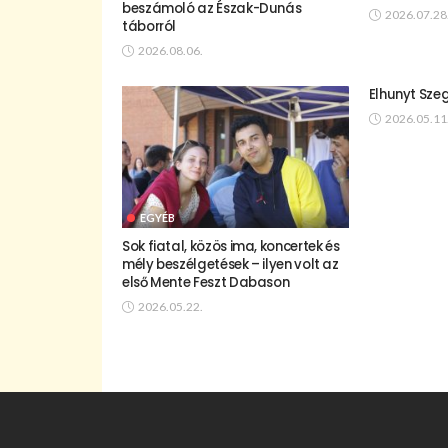
beszámoló az Észak-Dunás
2026.07.28
táborról
2026.08.06.
Elhunyt Sze
2026.05.11
EGYÉB
Sok fiatal, közös ima, koncertek és
mély beszélgetések – ilyen volt az
első Mente Feszt Dabason
2026.05.22.