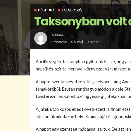
DÉL-DUNA
TALÁLKOZÓ
Taksonyban volt a
Delduna
közzétéve
2026. máj. 20. 12:17
Április végén Taksonyban gyűltünk össze, hogy 
napsütés, szinte mennyei környezet várt minket a
A napot szentmisével kezdtük, melyben Láng Andr
témaköréből. Ezután rendhagyó módon a délelőttöt
twisterezni és különböző ügyességi játékokban ö
A játék után közös ebéd következett, a finom étel
köszönjük mindazon helyiek munkáját és gondosko
A napot egy szentségimádással zártuk. De azt l