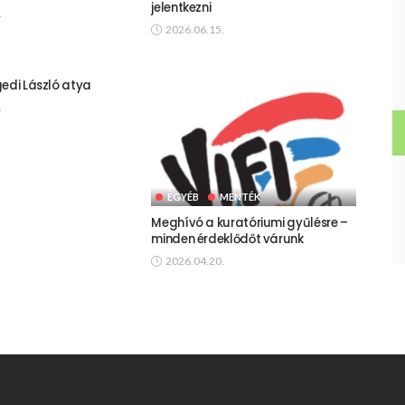
jelentkezni
.
2026.06.15.
gedi László atya
.
EGYÉB
MENTÉK
Meghívó a kuratóriumi gyűlésre –
minden érdeklődőt várunk
2026.04.20.