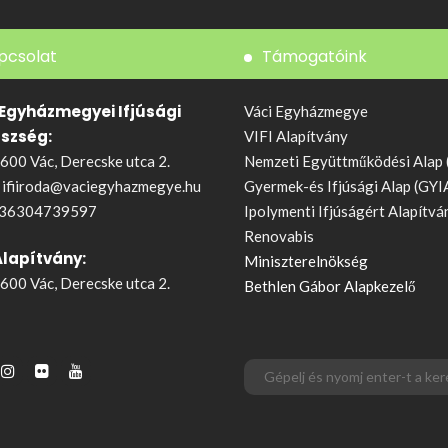
pcsolat
Támogatóink
 Egyházmegyei Ifjúsági
Váci Egyházmegye
észség:
VIFI Alapítvány
600 Vác, Derecske utca 2.
Nemzeti Együttműködési Alap
:
ifiiroda@vaciegyhazmegye.hu
Gyermek-és Ifjúsági Alap (GYI
36304739597
Ipolymenti Ifjúságért Alapítvá
Renovabis
Alapítvány:
Miniszterelnökség
600 Vác, Derecske utca 2.
Bethlen Gábor Alapkezelő