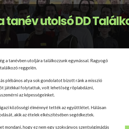
 tanév utolsó DD Találk
még a tanévben utoljára találkozzunk egymással. Ragyogó
 találkozó reggelén.
ás plébános atya sok gondolatot bízott ránk a misszió
 játékkal folytattuk, volt lehetőség röplabdázni,
sszemérni az képességeinket.
 igazi közösségi élménnyé tették az együttlétet. Hálásan
dását, akik az ételek elkészítésében segédkeztek.
ehet mondani, hogy ez nem egy szokványos szentségimádás