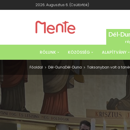
2026. Augusztus 6. (csütörtök)
Dél-Du
ré
RÓLUNK
KÖZÖSSÉG
ALAPÍTVÁNY
Főoldal
Dél-Duna
Dél-Duna
Taksonyban volt a tanév