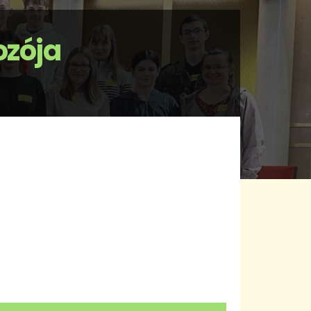
ozója