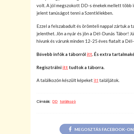
volt. A jól megszokott DD-s énekek mellett több i
jelent tanúságot tenni a Szentlélekben.
Ezzel a felszabadult és örömteli nappal zártuk a 
jelenthet. Jön a nyár és jön a Dél-Dunás Tábor! J
hívunk és várunk minden 12-25 éves fiatalt a Dél
Bővebb infók a táborról
itt
. És extra tartalma
Regisztrálni
itt
tudtok a táborra.
A találkozón készült képeket
itt
találjátok.
Címkék:
DD
találkozó
MEGOSZTÁS FACEBOOK-ON