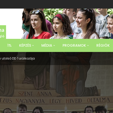
na
gió
1%
KÉPZÉS
MÉDIA
PROGRAMOK
RÉGIÓK
 utolsó DD Találkozója