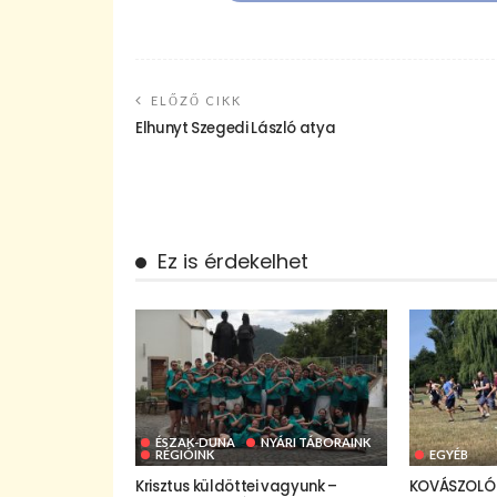
ELŐZŐ CIKK
Elhunyt Szegedi László atya
Ez is érdekelhet
ÉSZAK-DUNA
NYÁRI TÁBORAINK
RÉGIÓINK
EGYÉB
Krisztus küldöttei vagyunk –
KOVÁSZOLÓ 