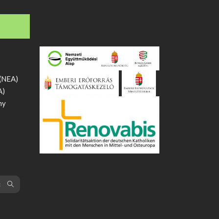
 (NEA)
A)
ny