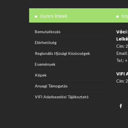
Gyors linkek
Ka
Váci
Bemutatkozás
Lelk
Elérhetőség
Cím: 2
Email
Regionális Ifjúsági Közösségek
Tel.:
+
Események
VIFI 
Képek
Cím: 2
Anyagi Támogatás
VIFI Adatkezelési Tájékoztató