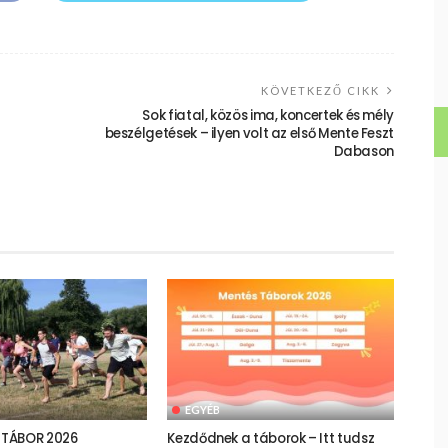
KÖVETKEZŐ CIKK
Sok fiatal, közös ima, koncertek és mély
beszélgetések – ilyen volt az első Mente Feszt
Dabason
EGYÉB
TÁBOR 2026
Kezdődnek a táborok – Itt tudsz