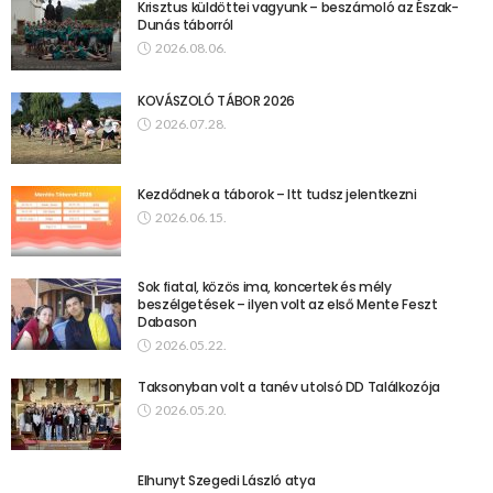
Krisztus küldöttei vagyunk – beszámoló az Észak-
Dunás táborról
2026.08.06.
KOVÁSZOLÓ TÁBOR 2026
2026.07.28.
Kezdődnek a táborok – Itt tudsz jelentkezni
2026.06.15.
Sok fiatal, közös ima, koncertek és mély
beszélgetések – ilyen volt az első Mente Feszt
Dabason
2026.05.22.
Taksonyban volt a tanév utolsó DD Találkozója
2026.05.20.
Elhunyt Szegedi László atya