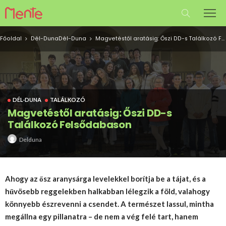
Főoldal
Dél-Duna
Dél-Duna
Magvetéstől aratásig: Őszi DD-s Találkozó Felsődabason
DÉL-DUNA
TALÁLKOZÓ
Magvetéstől aratásig: Őszi DD-s
Találkozó Felsődabason
Delduna
Ahogy az ősz aranysárga levelekkel borítja be a tájat, és a
hűvösebb reggelekben halkabban lélegzik a föld, valahogy
könnyebb észrevenni a csendet. A természet lassul, mintha
megállna egy pillanatra – de nem a vég felé tart, hanem