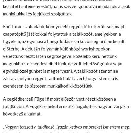
készített süteményekből, hálás szívvel gondolva mindazokra, akik
munkájukkal és idejükkel szolgáltak.
Ebéd után szabadabb, könnyedebb együttlétre került sor, majd
csapatépítő játékokkal folytattuk a találkozót, amelyekben a
figyelem, az egymásra hangolódás és a közösség öröme került
előtérbe. A délután folyamán különböző workshopokon
vehettünk részt: Isten segítségével közelebb kerülhettünk
magunkhoz, elcsendesedhettünk, de volt lehetőségünk a saját
egyházközségünket is megtervezni. A találkozót szentmise
zárta, amelyben együtt adtunk hálát azért, hogy Isten ma is
csendesen és biztosan munkálkodik közöttünk.
A ceglédberceli Füge Ifi most először vett részt közösen a
találkozón. A Fügék remekül érezték magukat és nagyon várják a
következő alkalmat.
„Nagyon tetszett a találkozó, igazán kedves embereket ismertem meg.