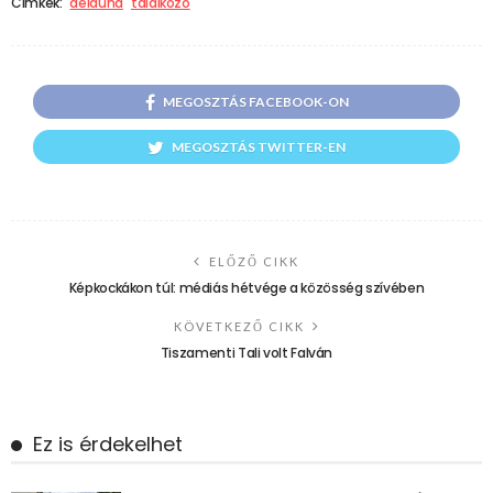
Címkék:
délduna
találkozó
MEGOSZTÁS FACEBOOK-ON
MEGOSZTÁS TWITTER-EN
ELŐZŐ CIKK
Képkockákon túl: médiás hétvége a közösség szívében
KÖVETKEZŐ CIKK
Tiszamenti Tali volt Falván
Ez is érdekelhet