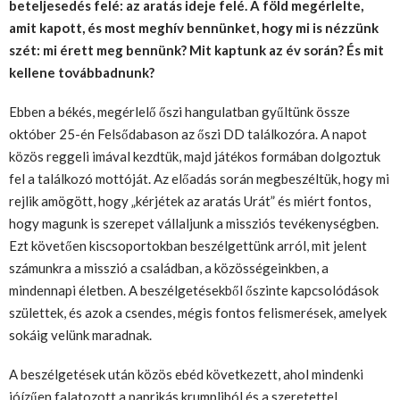
beteljesedés felé: az aratás ideje felé. A föld megérlelte,
amit kapott, és most meghív bennünket, hogy mi is nézzünk
szét: mi érett meg bennünk? Mit kaptunk az év során? És mit
kellene továbbadnunk?
Ebben a békés, megérlelő őszi hangulatban gyűltünk össze
október 25-én Felsődabason az őszi DD találkozóra. A napot
közös reggeli imával kezdtük, majd játékos formában dolgoztuk
fel a találkozó mottóját. Az előadás során megbeszéltük, hogy mi
rejlik amögött, hogy „kérjétek az aratás Urát” és miért fontos,
hogy magunk is szerepet vállaljunk a missziós tevékenységben.
Ezt követően kiscsoportokban beszélgettünk arról, mit jelent
számunkra a misszió a családban, a közösségeinkben, a
mindennapi életben. A beszélgetésekből őszinte kapcsolódások
születtek, és azok a csendes, mégis fontos felismerések, amelyek
sokáig velünk maradnak.
A beszélgetések után közös ebéd következett, ahol mindenki
jóízűen falatozott a paprikás krumpliból és a szeretettel