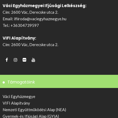
Váci Egyházmegyei Ifjúsági Lelkészség:
Cím: 2600 Vác, Derecske utca 2.
Email:
ifiiroda@vaciegyhazmegye.hu
Tel.:
+36304739597
VIFI Alapítvány:
Cím: 2600 Vác, Derecske utca 2.
Támogatóink
Váci Egyházmegye
VIFI Alapítvány
Nemzeti Együttműködési Alap (NEA)
Gyermek-és Ifjúsági Alap (GYIA)