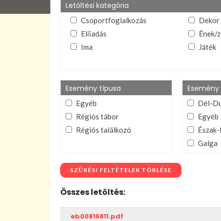
Letöltési kategória
Csoportfoglalkozás
Dekor
Előadás
Ének/z
Ima
Játék
Lelkiív
Mutoga
stb.)
Esemény típusa
Esemény 
Téma és esemény
VIFI a
Egyéb
Dél-D
összegző
dokument
Régiós tábor
Egyéb
Régiós találkozó
Észak-
Galga
Ipoly
Összer
SZŰRÉSI FELTÉTELEK TÖRLÉSE
Tisza
Összes letöltés:
Zagyv
eb00816811.pdf