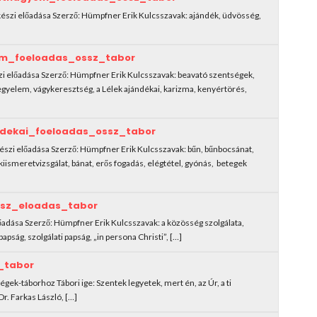
készi előadása Szerző: Hümpfner Erik Kulcsszavak: ajándék, üdvösség,
m_foeloadas_ossz_tabor
i előadása Szerző: Hümpfner Erik Kulcsszavak: beavató szentségek,
kegyelem, vágykeresztség, a Lélek ajándékai, karizma, kenyértörés,
dekai_foeloadas_ossz_tabor
észi előadása Szerző: Hümpfner Erik Kulcsszavak: bűn, bűnbocsánat,
lkiismeretvizsgálat, bánat, erős fogadás, elégtétel, gyónás, betegek
sz_eloadas_tabor
lőadása Szerző: Hümpfner Erik Kulcsszavak: a közösség szolgálata,
apság, szolgálati papság, „in persona Christi”, […]
_tabor
égek-táborhoz Tábori ige: Szentek legyetek, mert én, az Úr, a ti
r. Farkas László, […]