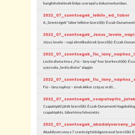
hangfelvételének linkje szerepel a dokumentumban.
2022_07_szentsegek_lelkiiv_ed_tabor
A „Szentségek” tábor lelkiíve Szerző(k): Észak-Dunamen
2022_07_szentsegek_Jezus_levele_nap
Jézus levele – napi elmélkedések Szerző(k): Észak-Du
2022_07_szentsegek_fiu_lany_naphoz_l
Lectio divina Ima a „Fiú – lány nap”-hoz Szerkesztő(k):
a jezsuita „lectio divina” alapján
2022_07_szentsegek_fiu_lany_naphoz_
Fiú – lány naphoz – ének Akkor szép az erdő…
2022_07_szentsegek_csapatepito_jate
Csapatépítő játék Szerző(k): Észak-Dunamenti Nagybold
csapatépítés, tábortéma felvezetés
2022_07_szentsegek_akadalyverseny_j
Akadályverseny a 7 szentség feldolgozásával Szerző(k