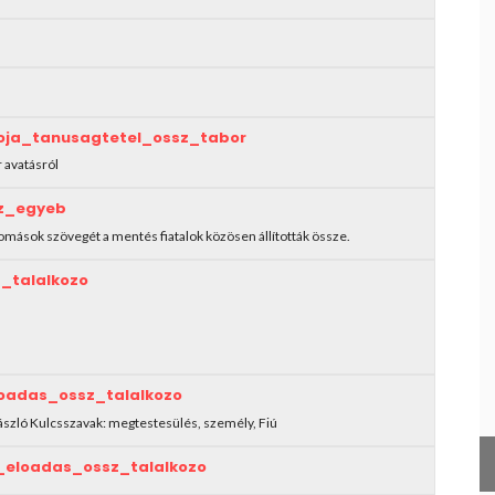
2016
2017
2018
2019
2020
oja_tanusagtetel_ossz_tabor
2021
 avatásról
2022
z_egyeb
2023
lomások szövegét a mentés fiatalok közösen állították össze.
_talalkozo
loadas_ossz_talalkozo
László Kulcsszavak: megtestesülés, személy, Fiú
_eloadas_ossz_talalkozo