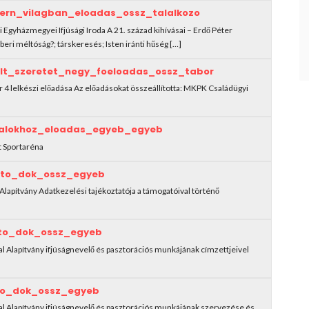
ern_vilagban_eloadas_ossz_talalkozo
Egyházmegyei Ifjúsági Iroda A 21. század kihívásai – Erdő Péter
eri méltóság?; társkeresés; Isten iránti hűség […]
t_szeretet_negy_foeloadas_ossz_tabor
 4 lelkészi előadása Az előadásokat összeállította: MKPK Családügyi
alokhoz_eloadas_egyeb_egyeb
st Sportaréna
tato_dok_ossz_egyeb
Alapítvány Adatkezelési tajékoztatója a támogatóival történő
ato_dok_ossz_egyeb
l Alapítvány ifjúságnevelő és pasztorációs munkájának címzettjeivel
ato_dok_ossz_egyeb
al Alapítvány ifjúságnevelő és pasztorációs munkájának szervezése és