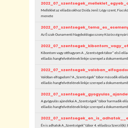
2022_07_szentsegek_melleklet_egyeb_
Melléklet az előadásokhoz Dsida Jenő: Légy szent, Fiacs
menete
2022_07_szentsegek_tema_es_esemen
Az Észak-Dunamenti Nagyboldogasszony Közösség nyár
2022_07_szentsegek_kibontom_vagy_o
Kibontom vagy otthagyom A „Szentségek tábor” első elő
előadás hangfelvételének linkje szerepel a dokumentum
2022_07_szentsegek_valoban_elfogad
Valóban elfogadom? A „Szentségek” tábor második előad
előadás hangfelvételének linkje szerepel a dokumentum
2022_07_szentsegek_gyogyulas_ajande
A gyógyulás ajándékai A „Szentségek” tábor harmadik e
előadás hangfelvételének linkje szerepel a dokumentum
2022_07_szentsegek_en_is_adhatok__
Én is adhatok A „Szentségek” tábor 4. előadása Szerző(