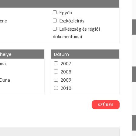
Egyéb
ene
Eszközleírás
Lelkészség és régiói
dokumentumai
tós (ének, tánc,
Program
Tanúságtétel
helye
Dátum
lapítvány
una
2007
umai
2008
Duna
2009
2010
2011
égiós
2012
SZŰRÉS
2013
a
2014
2015