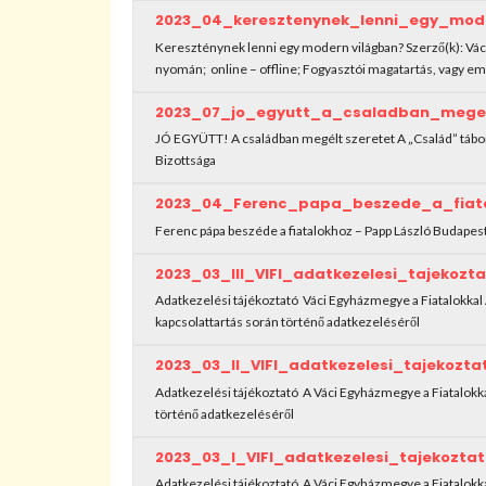
2023_04_keresztenynek_lenni_egy_mod
Kereszténynek lenni egy modern világban? Szerző(k): Váci 
nyomán; online – offline; Fogyasztói magatartás, vagy emb
2023_07_jo_egyutt_a_csaladban_megel
JÓ EGYÜTT! A családban megélt szeretet A „Család” tábor
Bizottsága
2023_04_Ferenc_papa_beszede_a_fiat
Ferenc pápa beszéde a fiatalokhoz – Papp László Budape
2023_03_III_VIFI_adatkezelesi_tajekoz
Adatkezelési tájékoztató Váci Egyházmegye a Fiatalokkal 
kapcsolattartás során történő adatkezeléséről
2023_03_II_VIFI_adatkezelesi_tajekozt
Adatkezelési tájékoztató A Váci Egyházmegye a Fiatalokka
történő adatkezeléséről
2023_03_I_VIFI_adatkezelesi_tajekozt
Adatkezelési tájékoztató A Váci Egyházmegye a Fiatalokk