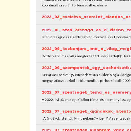
koordinálása során történő adatkezelésről
2023_03_cselekvo_szeretet_eloadas_os
2022_10_Isten_orszaga_es_a_kisebb_t
Isten országa és a kisebb testvér Szerző: Kuris Tibor előad
2022_09_kozbenjaro_ima_a_vilag_megt
Közbenjáró ima a világ megtéréséért Szerkesztő(k): Bezá
2022_09_szempontok_egy_eucharisztiku
Dr Farkas László: Egy eucharisztikus ekkleziológia kidol
megnyilatkozásokból és ökumenikus párbeszédből (2005
2022_07_szentsegek_tema_es_esemeny
A 2022. évi „Szentségek” tábor téma- és eseményössz
2022_07_szentsegek_ajándékok_Istent
„Ajándékok Istentől! Mind nekem? – Igen!” A szentségek –
2022_07_szentsegek_kibontom_vagy_o