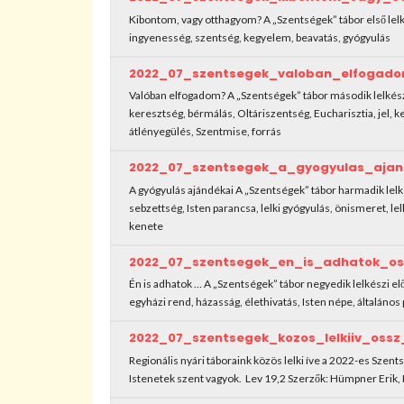
Kibontom, vagy otthagyom? A „Szentségek” tábor első lel
ingyenesség, szentség, kegyelem, beavatás, gyógyulás
2022_07_szentsegek_valoban_elfogado
Valóban elfogadom? A „Szentségek” tábor második lelkész
keresztség, bérmálás, Oltáriszentség, Eucharisztia, jel, 
átlényegülés, Szentmise, forrás
2022_07_szentsegek_a_gyogyulas_ajan
A gyógyulás ajándékai A „Szentségek” tábor harmadik lelk
sebzettség, Isten parancsa, lelki gyógyulás, önismeret, le
kenete
2022_07_szentsegek_en_is_adhatok_os
Én is adhatok … A „Szentségek” tábor negyedik lelkészi e
egyházi rend, házasság, élethivatás, Isten népe, általános p
2022_07_szentsegek_kozos_lelkiiv_ossz
Regionális nyári táboraink közös lelki íve a 2022-es Szents
Istenetek szent vagyok. Lev 19,2 Szerzők: Hümpner Erik, D