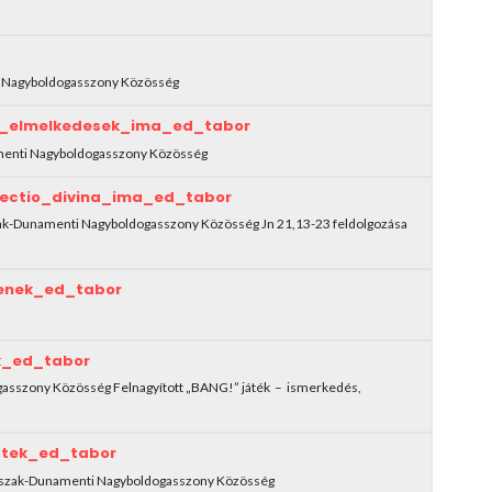
ti Nagyboldogasszony Közösség
i_elmelkedesek_ima_ed_tabor
namenti Nagyboldogasszony Közösség
ectio_divina_ima_ed_tabor
 Észak-Dunamenti Nagyboldogasszony Közösség Jn 21,13-23 feldolgozása
enek_ed_tabor
k_ed_tabor
ogasszony Közösség Felnagyított „BANG!” játék – ismerkedés,
atek_ed_tabor
): Észak-Dunamenti Nagyboldogasszony Közösség