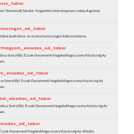
ossz_tabor
kám! Reményik Sándor: Kegyelem Isten tízparancsolata A gyónás
yosszegzo_ed_tabor
i táborának téma- és eseményösszegző dokumentuma
tthagyom_eloadas_ed_tabor
adása Szerző(k): Észak-Dunamenti Nagyboldogasszony Közösség Az
ban.
om_eloadas_ed_tabor
ása Szerző(k): Észak-Dunamenti Nagyboldogasszony Közösség Az
ban.
kai_eloadas_ed_tabor
lőadása Szerző(k): Észak-Dunamenti Nagyboldogasszony Közösség Az
ban.
eloadas_ed_tabor
k): Észak-Dunamenti Nagyboldogasszony Közösség Az előadás