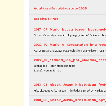
Adatkezelési tájékoztató 2025
Alapító okirat
2017_07_Maria_bocsa_jozsef_beszamol
Bocsa József atya beszámolója egy „csodás” Mária szobor
2022_10_Maria_a_keresztuton_ima_oss
Keresztútjárás a 2022. összrégiós lelkigyakorlaton. Az ál
2022_10_szabad_ido_ppt_eloadas_ossz
Szabad idő – Isten ajándéka (ppt)
Szerző: Nyulas Tamás
2013_03_hiszek_Jezus_Krisztusban_foe
Hiszek Jézus Krisztusban – főelőadás Szerző: Dr. Farkas 
2013_03_hiszek_Jezus_Krisztusban_ppt