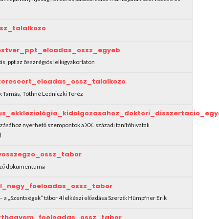
sz_talalkozo
estver_ppt_eloadas_ossz_egyeb
ás, ppt az összrégiós lelkigyakorlaton
ereseert_eloadas_ossz_talalkozo
k Tamás, Tóthné Ledniczki Teréz
s_ekkleziológia_kidolgozasahoz_doktori_disszertacio_e
gozásához nyerhető szempontok a XX. századi tanítóhivatali
)
osszegzo_ossz_tabor
egző dokumentuma
ol_negy_foeloadas_ossz_tabor
 a „Szentségek” tábor 4 lelkészi előadása Szerző: Hümpfner Erik
tthagyom_foeloadas_ossz_tabor