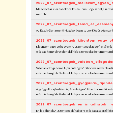
2022_07_szentsegek_melleklet_egyeb_
Melléklet az előadásokhoz Dsida Jenő: Légy szent, Fiacs
menete
2022_07_szentsegek_tema_es_esemen
Az Észak-Dunamenti Nagyboldogasszony Közösség nyár
2022_07_szentsegek_kibontom_vagy_o
Kibontom vagy otthagyom A „Szentségek tábor” első elő
előadás hangfelvételének linkje szerepel a dokumentum
2022_07_szentsegek_valoban_elfogad
Valóban elfogadom? A „Szentségek” tábor második előad
előadás hangfelvételének linkje szerepel a dokumentum
2022_07_szentsegek_gyogyulas_ajande
A gyógyulás ajándékai A „Szentségek” tábor harmadik e
előadás hangfelvételének linkje szerepel a dokumentum
2022_07_szentsegek_en_is_adhatok__
Én is adhatok A „Szentségek” tábor 4. előadása Szerző(