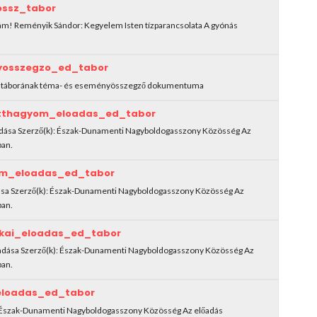
ossz_tabor
kám! Reményik Sándor: Kegyelem Isten tízparancsolata A gyónás
yosszegzo_ed_tabor
i táborának téma- és eseményösszegző dokumentuma
tthagyom_eloadas_ed_tabor
adása Szerző(k): Észak-Dunamenti Nagyboldogasszony Közösség Az
ban.
om_eloadas_ed_tabor
ása Szerző(k): Észak-Dunamenti Nagyboldogasszony Közösség Az
ban.
kai_eloadas_ed_tabor
lőadása Szerző(k): Észak-Dunamenti Nagyboldogasszony Közösség Az
ban.
eloadas_ed_tabor
k): Észak-Dunamenti Nagyboldogasszony Közösség Az előadás