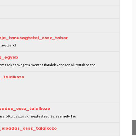
2016
2017
2018
2019
2020
oja_tanusagtetel_ossz_tabor
2021
 avatásról
2022
z_egyeb
2023
lomások szövegét a mentés fiatalok közösen állították össze.
_talalkozo
loadas_ossz_talalkozo
László Kulcsszavak: megtestesülés, személy, Fiú
_eloadas_ossz_talalkozo