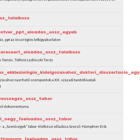
sz_talalkozo
estver_ppt_eloadas_ossz_egyeb
ás, ppt az összrégiós lelkigyakorlaton
ereseert_eloadas_ossz_talalkozo
k Tamás, Tóthné Ledniczki Teréz
s_ekkleziológia_kidolgozasahoz_doktori_disszertacio_e
gozásához nyerhető szempontok a XX. századi tanítóhivatali
)
osszegzo_ossz_tabor
egző dokumentuma
ol_negy_foeloadas_ossz_tabor
 a „Szentségek” tábor 4 lelkészi előadása Szerző: Hümpfner Erik
tthagyom_foeloadas_ossz_tabor