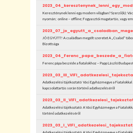
2023_04_keresztenynek_lenni_egy_mod
Kereszténynek lenni egy modern világban? Szerző(k): Váci 
nyomán; online – offline; Fogyasztói magatartás, vagy emb
2023_07_jo_egyutt_a_csaladban_megel
JÓ EGYÜTT! A családban megélt szeretet A „Család” tábor
Bizottsága
2023_04_Ferenc_papa_beszede_a_fiat
Ferenc pápa beszéde a fiatalokhoz – Papp László Budape
2023_03_III_VIFI_adatkezelesi_tajekoz
Adatkezelési tájékoztató Váci Egyházmegye a Fiatalokkal 
kapcsolattartás során történő adatkezeléséről
2023_03_II_VIFI_adatkezelesi_tajekozt
Adatkezelési tájékoztató A Váci Egyházmegye a Fiatalokka
történő adatkezeléséről
2023_03_I_VIFI_adatkezelesi_tajekozt
Adatkezelési tájékoztató A Váci Egyházmegye a Fiatalokk