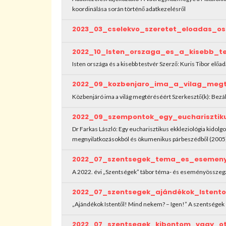
koordinálása során történő adatkezelésről
2023_03_cselekvo_szeretet_eloadas_os
2022_10_Isten_orszaga_es_a_kisebb_t
Isten országa és a kisebb testvér Szerző: Kuris Tibor előad
2022_09_kozbenjaro_ima_a_vilag_megt
Közbenjáró ima a világ megtéréséért Szerkesztő(k): Bezá
2022_09_szempontok_egy_eucharisztiku
Dr Farkas László: Egy eucharisztikus ekkleziológia kidol
megnyilatkozásokból és ökumenikus párbeszédből (2005
2022_07_szentsegek_tema_es_esemeny
A 2022. évi „Szentségek” tábor téma- és eseményössz
2022_07_szentsegek_ajándékok_Istent
„Ajándékok Istentől! Mind nekem? – Igen!” A szentségek –
2022_07_szentsegek_kibontom_vagy_o