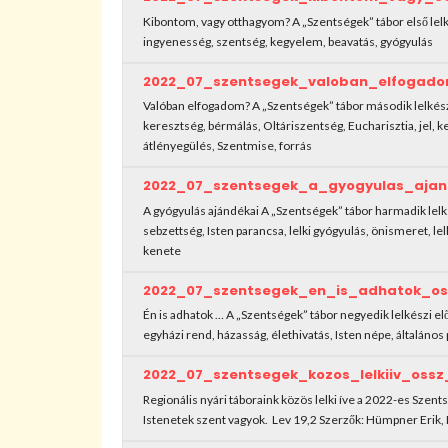
Kibontom, vagy otthagyom? A „Szentségek” tábor első lel
ingyenesség, szentség, kegyelem, beavatás, gyógyulás
2022_07_szentsegek_valoban_elfogado
Valóban elfogadom? A „Szentségek” tábor második lelkész
keresztség, bérmálás, Oltáriszentség, Eucharisztia, jel, 
átlényegülés, Szentmise, forrás
2022_07_szentsegek_a_gyogyulas_ajan
A gyógyulás ajándékai A „Szentségek” tábor harmadik lelk
sebzettség, Isten parancsa, lelki gyógyulás, önismeret, le
kenete
2022_07_szentsegek_en_is_adhatok_os
Én is adhatok … A „Szentségek” tábor negyedik lelkészi e
egyházi rend, házasság, élethivatás, Isten népe, általános p
2022_07_szentsegek_kozos_lelkiiv_ossz
Regionális nyári táboraink közös lelki íve a 2022-es Szents
Istenetek szent vagyok. Lev 19,2 Szerzők: Hümpner Erik, D