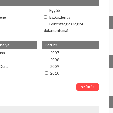
Egyéb
ene
Eszközleírás
Lelkészség és régiói
dokumentumai
tós (ének, tánc,
Program
Tanúságtétel
helye
Dátum
lapítvány
una
2007
umai
2008
Duna
2009
2010
2011
égiós
2012
SZŰRÉS
2013
a
2014
2015