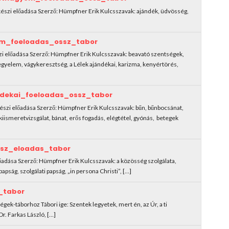
készi előadása Szerző: Hümpfner Erik Kulcsszavak: ajándék, üdvösség,
m_foeloadas_ossz_tabor
i előadása Szerző: Hümpfner Erik Kulcsszavak: beavató szentségek,
kegyelem, vágykeresztség, a Lélek ajándékai, karizma, kenyértörés,
dekai_foeloadas_ossz_tabor
észi előadása Szerző: Hümpfner Erik Kulcsszavak: bűn, bűnbocsánat,
lkiismeretvizsgálat, bánat, erős fogadás, elégtétel, gyónás, betegek
sz_eloadas_tabor
lőadása Szerző: Hümpfner Erik Kulcsszavak: a közösség szolgálata,
apság, szolgálati papság, „in persona Christi”, […]
_tabor
égek-táborhoz Tábori ige: Szentek legyetek, mert én, az Úr, a ti
r. Farkas László, […]