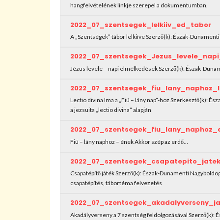
hangfelvételének linkje szerepel a dokumentumban.
2022_07_szentsegek_lelkiiv_ed_tabor
A „Szentségek” tábor lelkiíve Szerző(k): Észak-Dunamen
2022_07_szentsegek_Jezus_levele_nap
Jézus levele – napi elmélkedések Szerző(k): Észak-Du
2022_07_szentsegek_fiu_lany_naphoz_l
Lectio divina Ima a „Fiú – lány nap”-hoz Szerkesztő(k):
a jezsuita „lectio divina” alapján
2022_07_szentsegek_fiu_lany_naphoz_
Fiú – lány naphoz – ének Akkor szép az erdő…
2022_07_szentsegek_csapatepito_jate
Csapatépítő játék Szerző(k): Észak-Dunamenti Nagybold
csapatépítés, tábortéma felvezetés
2022_07_szentsegek_akadalyverseny_j
Akadályverseny a 7 szentség feldolgozásával Szerző(k