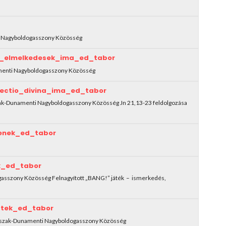
ti Nagyboldogasszony Közösség
i_elmelkedesek_ima_ed_tabor
namenti Nagyboldogasszony Közösség
ectio_divina_ima_ed_tabor
 Észak-Dunamenti Nagyboldogasszony Közösség Jn 21,13-23 feldolgozása
enek_ed_tabor
k_ed_tabor
ogasszony Közösség Felnagyított „BANG!” játék – ismerkedés,
atek_ed_tabor
): Észak-Dunamenti Nagyboldogasszony Közösség