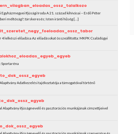
ern_vilagban_eloadas_ossz_talalkozo
Egyházmegyei Ifjúsági Iroda A 21. század kihívásai – Erdő Péter
eri méltóság?; társkeresés; Isten iránti hűség […]
t_szeretet_negy_foeloadas_ossz_tabor
 4 lelkészi előadása Az előadásokat összeállította: MKPK Családügyi
alokhoz_eloadas_egyeb_egyeb
st Sportaréna
tato_dok_ossz_egyeb
Alapítvány Adatkezelési tajékoztatója a támogatóival történő
ato_dok_ossz_egyeb
l Alapítvány ifjúságnevelő és pasztorációs munkájának címzettjeivel
ato_dok_ossz_egyeb
al Alapítvány ifjúságnevelő és pasztorációs munkájának szervezése és