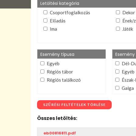
Letöltési kategória
Csoportfoglalkozás
Dekor
Előadás
Ének/z
Ima
Játék
Lelkiív
Mutoga
stb.)
Esemény típusa
Esemény 
Téma és esemény
VIFI a
Egyéb
Dél-D
összegző
dokument
Régiós tábor
Egyéb
Régiós találkozó
Észak-
Galga
Ipoly
Összer
SZŰRÉSI FELTÉTELEK TÖRLÉSE
Tisza
Összes letöltés:
Zagyv
eb00816811.pdf