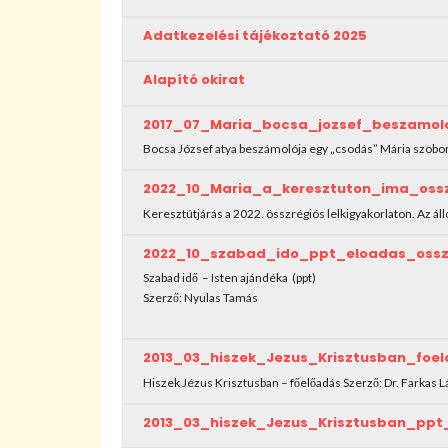
Adatkezelési tájékoztató 2025
Alapító okirat
2017_07_Maria_bocsa_jozsef_beszamol
Bocsa József atya beszámolója egy „csodás” Mária szobor
2022_10_Maria_a_keresztuton_ima_oss
Keresztútjárás a 2022. összrégiós lelkigyakorlaton. Az ál
2022_10_szabad_ido_ppt_eloadas_ossz
Szabad idő – Isten ajándéka (ppt)
Szerző: Nyulas Tamás
2013_03_hiszek_Jezus_Krisztusban_foe
Hiszek Jézus Krisztusban – főelőadás Szerző: Dr. Farkas 
2013_03_hiszek_Jezus_Krisztusban_ppt